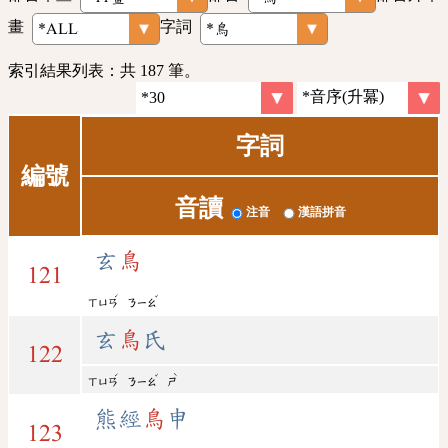
畫
字詞
索引結果列表：共 187 筆。
字詞
編號
音讀
注音
漢語拼音
玄
鳥
121
ˊ
ˇ
ㄒㄩㄢ
ㄋㄧㄠ
玄
鳥
氏
122
ˊ
ˇ
ˋ
ㄒㄩㄢ
ㄋㄧㄠ
ㄕ
熊經
鳥
申
123