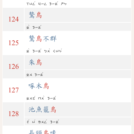
ˊ
ˇ
ㄒㄩㄥ
ㄐㄧㄥ
ㄋㄧㄠ
ㄕㄣ
鷙
鳥
124
ˋ
ˇ
ㄓ
ㄋㄧㄠ
鷙
鳥
不群
125
ˋ
ˇ
ˋ
ˊ
ㄓ
ㄋㄧㄠ
ㄅㄨ
ㄑㄩㄣ
朱
鳥
126
ˇ
ㄓㄨ
ㄋㄧㄠ
啄木
鳥
127
ˊ
ˋ
ˇ
ㄓㄨㄛ
ㄇㄨ
ㄋㄧㄠ
池魚籠
鳥
128
ˊ
ˊ
ˊ
ˇ
ㄔ
ㄩ
ㄌㄨㄥ
ㄋㄧㄠ
長頸
鳥
喙