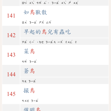
ˊ
ˋ
ˊ
ˇ
ˇ
ˋ
ˊ
ˊ
，
ㄖㄣ
ㄨㄟ
ㄘㄞ
ㄙ
ㄋㄧㄠ
ㄨㄟ
ㄕ
ㄨㄤ
如
鳥
獸散
141
ˊ
ˇ
ˋ
ˋ
ㄖㄨ
ㄋㄧㄠ
ㄕㄡ
ㄙㄢ
早起的
鳥
兒有蟲吃
142
ˇ
ˇ
ˇ
ˇ
ˊ
ㄗㄠ
ㄑㄧ
˙ㄉㄜ
ㄋㄧㄠ
ㄦ
ㄧㄡ
ㄔㄨㄥ
ㄔ
菜
鳥
143
ˋ
ˇ
ㄘㄞ
ㄋㄧㄠ
蒼
鳥
144
ˇ
ㄘㄤ
ㄋㄧㄠ
撮
鳥
145
ˇ
ㄘㄨㄛ
ㄋㄧㄠ
催明
鳥