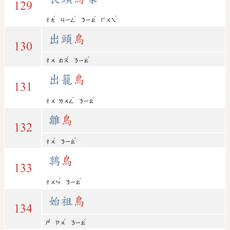
129
ˊ
ˇ
ˇ
ˋ
ㄔㄤ
ㄐㄧㄥ
ㄋㄧㄠ
ㄏㄨㄟ
出頭
鳥
130
ˊ
ˇ
ㄔㄨ
ㄊㄡ
ㄋㄧㄠ
出籠
鳥
131
ˊ
ˇ
ㄔㄨ
ㄌㄨㄥ
ㄋㄧㄠ
雛
鳥
132
ˊ
ˇ
ㄔㄨ
ㄋㄧㄠ
鶉
鳥
133
ˊ
ˇ
ㄔㄨㄣ
ㄋㄧㄠ
始祖
鳥
134
ˇ
ˇ
ˇ
ㄕ
ㄗㄨ
ㄋㄧㄠ