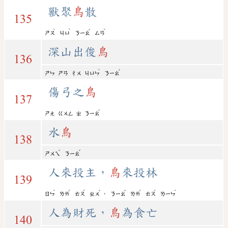
獸聚
鳥
散
135
ˋ
ˋ
ˇ
ˋ
ㄕㄡ
ㄐㄩ
ㄋㄧㄠ
ㄙㄢ
深山出俊
鳥
136
ˋ
ˇ
ㄕㄣ
ㄕㄢ
ㄔㄨ
ㄐㄩㄣ
ㄋㄧㄠ
傷弓之
鳥
137
ˇ
ㄕㄤ
ㄍㄨㄥ
ㄓ
ㄋㄧㄠ
水
鳥
138
ˇ
ˇ
ㄕㄨㄟ
ㄋㄧㄠ
人來投主，
鳥
來投林
139
ˊ
ˊ
ˊ
ˇ
ˇ
ˊ
ˊ
ˊ
，
ㄖㄣ
ㄌㄞ
ㄊㄡ
ㄓㄨ
ㄋㄧㄠ
ㄌㄞ
ㄊㄡ
ㄌㄧㄣ
人為財死，
鳥
為食亡
140