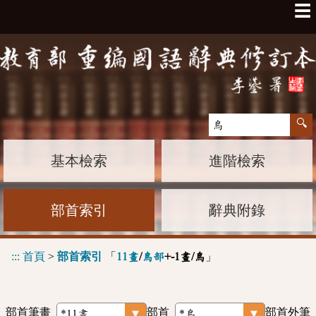
☰
基本檢索
進階檢索
部首索引
辭典附錄
:::
首頁
>
部首索引
「
」
11畫
/
鳥部
+-1畫/鳥
部首筆畫
部首
部首外筆