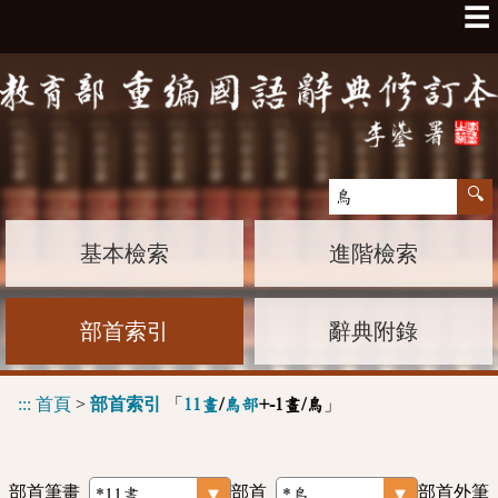
☰
基本檢索
進階檢索
部首索引
辭典附錄
:::
首頁
>
部首索引
「
」
11畫
/
鳥部
+-1畫/鳥
部首筆畫
部首
部首外筆