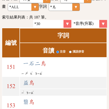
畫
字詞
索引結果列表：共 187 筆。
字詞
編號
音讀
注音
漢語拼音
一石二
鳥
151
ˊ
ˋ
ˇ
ㄧ
ㄕ
ㄦ
ㄋㄧㄠ
益
鳥
152
ˋ
ˇ
ㄧ
ㄋㄧㄠ
翳
鳥
153