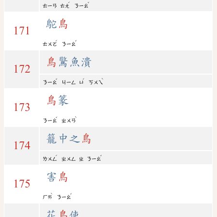
ˊ
ˇ
ㄊㄧㄢ
ㄊㄤ
ㄋㄧㄠ
鴕
鳥
171
ˊ
ˇ
ㄊㄨㄛ
ㄋㄧㄠ
鳥
驚魚潰
172
ˇ
ˊ
ˋ
ㄋㄧㄠ
ㄐㄧㄥ
ㄩ
ㄎㄨㄟ
鳥
篆
173
ˇ
ˋ
ㄋㄧㄠ
ㄓㄨㄢ
籠中之
鳥
174
ˊ
ˇ
ㄌㄨㄥ
ㄓㄨㄥ
ㄓ
ㄋㄧㄠ
害
鳥
175
ˋ
ˇ
ㄏㄞ
ㄋㄧㄠ
花
鳥
使