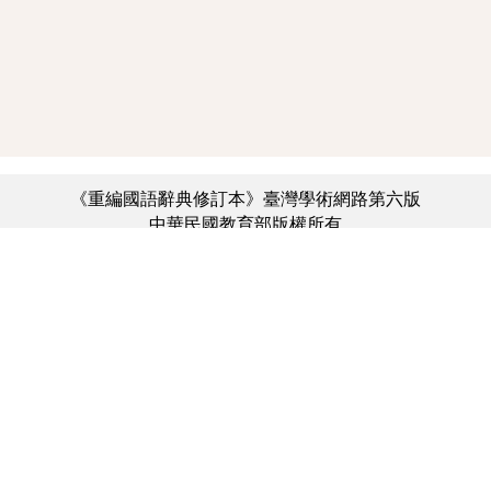
《重編國語辭典修訂本》臺灣學術網路第六版
中華民國教育部版權所有
:::
個資法及隱私聲明
|
辭典公眾授權網
|
意見交流
|
網網相連
三峽總院區地址：新北市三峽區三樹路2號、
︿
臺北院區地址：臺北市大安區和平東路一段179號、
臺中院區地址：臺中市豐原區師範街67號
電話總機：(02)7740-7890、
傳真：(02)7740-7064、
TANet VoIP：9009-7890
線上人數: 6496