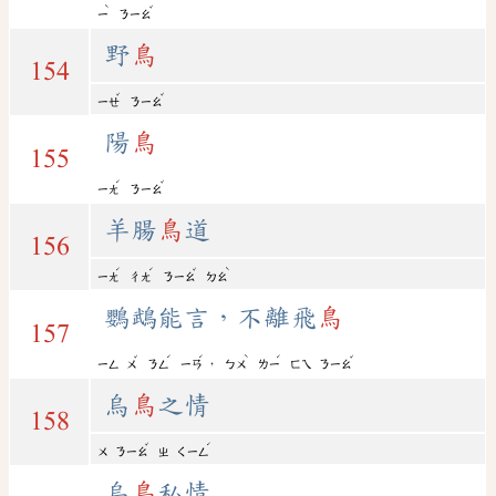
ˋ
ˇ
ㄧ
ㄋㄧㄠ
野
鳥
154
ˇ
ˇ
ㄧㄝ
ㄋㄧㄠ
陽
鳥
155
ˊ
ˇ
ㄧㄤ
ㄋㄧㄠ
羊腸
鳥
道
156
ˊ
ˊ
ˇ
ˋ
ㄧㄤ
ㄔㄤ
ㄋㄧㄠ
ㄉㄠ
鸚鵡能言，不離飛
鳥
157
ˇ
ˊ
ˊ
ˋ
ˊ
ˇ
，
ㄧㄥ
ㄨ
ㄋㄥ
ㄧㄢ
ㄅㄨ
ㄌㄧ
ㄈㄟ
ㄋㄧㄠ
烏
鳥
之情
158
ˇ
ˊ
ㄨ
ㄋㄧㄠ
ㄓ
ㄑㄧㄥ
烏
鳥
私情