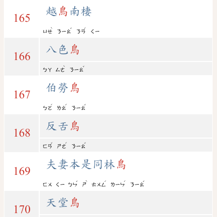
越
鳥
南棲
165
ˋ
ˇ
ˊ
ㄩㄝ
ㄋㄧㄠ
ㄋㄢ
ㄑㄧ
八色
鳥
166
ˋ
ˇ
ㄅㄚ
ㄙㄜ
ㄋㄧㄠ
伯勞
鳥
167
ˊ
ˊ
ˇ
ㄅㄛ
ㄌㄠ
ㄋㄧㄠ
反舌
鳥
168
ˇ
ˊ
ˇ
ㄈㄢ
ㄕㄜ
ㄋㄧㄠ
夫妻本是同林
鳥
169
ˇ
ˋ
ˊ
ˊ
ˇ
ㄈㄨ
ㄑㄧ
ㄅㄣ
ㄕ
ㄊㄨㄥ
ㄌㄧㄣ
ㄋㄧㄠ
天堂
鳥
170