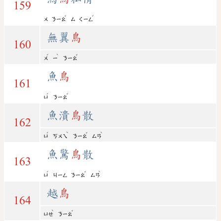
159
ˇ
ˊ
ㄨ
ㄋㄧㄠ
ㄙ
ㄑㄧㄥ
無翼
鳥
160
ˊ
ˋ
ˇ
ㄨ
ㄧ
ㄋㄧㄠ
魚
鳥
161
ˊ
ˇ
ㄩ
ㄋㄧㄠ
魚潰
鳥
散
162
ˊ
ˋ
ˇ
ˋ
ㄩ
ㄎㄨㄟ
ㄋㄧㄠ
ㄙㄢ
魚驚
鳥
散
163
ˊ
ˇ
ˋ
ㄩ
ㄐㄧㄥ
ㄋㄧㄠ
ㄙㄢ
越
鳥
164
ˋ
ˇ
ㄩㄝ
ㄋㄧㄠ