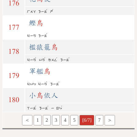
176
ˇ
ˇ
ㄏㄨㄚ
ㄋㄧㄠ
ㄕ
鰹
鳥
177
ˇ
ㄐㄧㄢ
ㄋㄧㄠ
檻猿籠
鳥
178
ˋ
ˊ
ˊ
ˇ
ㄐㄧㄢ
ㄩㄢ
ㄌㄨㄥ
ㄋㄧㄠ
軍艦
鳥
179
ˋ
ˇ
ㄐㄩㄣ
ㄐㄧㄢ
ㄋㄧㄠ
小
鳥
依人
180
ˇ
ˇ
ˊ
ㄒㄧㄠ
ㄋㄧㄠ
ㄧ
ㄖㄣ
＜
1
2
3
4
5
[6/7]
7
＞