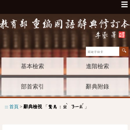
☰
基本檢索
進階檢索
部首索引
辭典附錄
ˋ
ˇ
:::
首頁
>
辭典檢視
「
」
鷙鳥 :
ㄓ
ㄋㄧㄠ