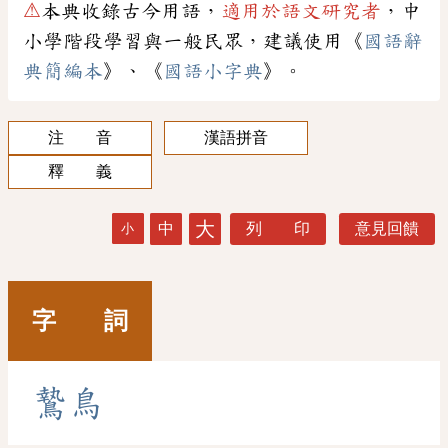
⚠
本典收錄古今用語，
適用於語文研究者
，中
小學階段學習與一般民眾，建議使用《
國語辭
典簡編本
》、《
國語小字典
》。
注 音
漢語拼音
釋 義
大
中
列 印
意見回饋
小
字 詞
鷙
鳥