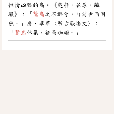
性情凶猛的鳥。《楚辭．屈原．離
騷》：「
鷙鳥
之不群兮，自前世而固
然。」唐．李華〈弔古戰場文〉：
「
鷙鳥
休巢，征馬踟躕。」