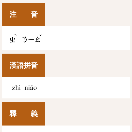
注 音
ˋ
ˇ
ㄓ
ㄋㄧㄠ
漢語拼音
zhì niǎo
釋 義