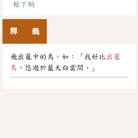
轅下駒
釋 義
飛出籠中的鳥。如：「我好比
出籠
鳥
，悠遊於藍天白雲間。」