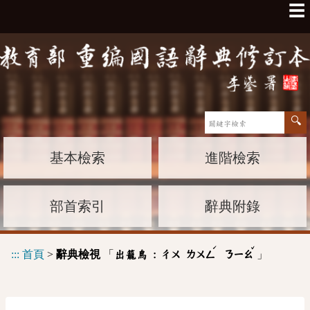
☰
基本檢索
進階檢索
部首索引
辭典附錄
ˊ
ˇ
:::
首頁
>
辭典檢視
「
」
出籠鳥 :
ㄔㄨ
ㄌㄨㄥ
ㄋㄧㄠ