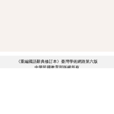
《重編國語辭典修訂本》臺灣學術網路第六版
中華民國教育部版權所有
:::
個資法及隱私聲明
|
辭典公眾授權網
|
意見交流
|
網網相連
三峽總院區地址：新北市三峽區三樹路2號、
︿
臺北院區地址：臺北市大安區和平東路一段179號、