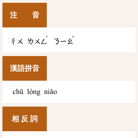
注 音
ˊ
ˇ
ㄔㄨ
ㄌㄨㄥ
ㄋㄧㄠ
漢語拼音
chū lóng niǎo
相 反 詞