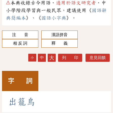
⚠
本典收錄古今用語，
適用於語文研究者
，中
小學階段學習與一般民眾，建議使用《
國語辭
典簡編本
》、《
國語小字典
》。
注 音
漢語拼音
相 反 詞
釋 義
大
中
列 印
意見回饋
小
字 詞
出
籠
鳥