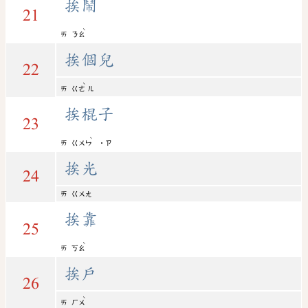
挨鬧
21
ˋ
ㄞ
ㄋㄠ
挨個兒
22
ˋ
ㄞ
ㄍㄜ
ㄦ
挨棍子
23
ˋ
ㄞ
ㄍㄨㄣ
˙ㄗ
挨光
24
ㄞ
ㄍㄨㄤ
挨靠
25
ˋ
ㄞ
ㄎㄠ
挨戶
26
ˋ
ㄞ
ㄏㄨ