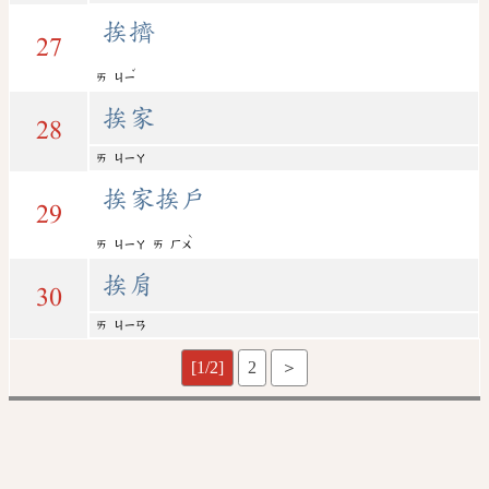
挨擠
27
ˇ
ㄞ
ㄐㄧ
挨家
28
ㄞ
ㄐㄧㄚ
挨家挨戶
29
ˋ
ㄞ
ㄐㄧㄚ
ㄞ
ㄏㄨ
挨肩
30
ㄞ
ㄐㄧㄢ
[1/2]
2
＞