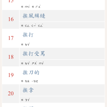
15
ˊ
ˋ
ㄞ
ㄇㄣ
ㄞ
ㄏㄨ
挨風緝縫
16
ˋ
ˋ
ㄞ
ㄈㄥ
ㄑㄧ
ㄈㄥ
挨打
17
ˇ
ㄞ
ㄉㄚ
挨打受罵
18
ˇ
ˋ
ˋ
ㄞ
ㄉㄚ
ㄕㄡ
ㄇㄚ
挨刀的
19
ㄞ
ㄉㄠ
˙ㄉㄜ
挨拿
20
ˊ
ㄞ
ㄋㄚ