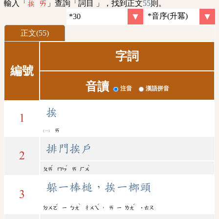
輸入「
」查詢「詞目 」，找到正文
55
則。
挨 ㄞ
正文(55)
字詞
編號
音讀
注音
漢語拼音
挨
1
ㄞ
排門挨戶
2
ˊ
ˊ
ˋ
ㄆㄞ
ㄇㄣ
ㄞ
ㄏㄨ
躲一棒槌，挨一榔頭
3
ˇ
ˋ
ˊ
ˊ
，
ㄉㄨㄛ
ㄧ
ㄅㄤ
ㄔㄨㄟ
ㄞ
ㄧ
ㄌㄤ
˙ㄊㄡ