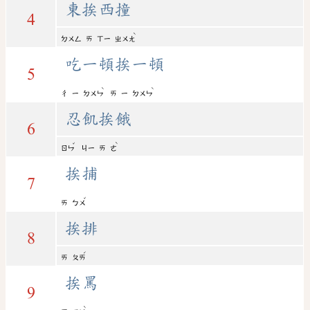
東挨西撞
4
ˋ
ㄉㄨㄥ
ㄞ
ㄒㄧ
ㄓㄨㄤ
吃一頓挨一頓
5
ˋ
ˋ
ㄔ
ㄧ
ㄉㄨㄣ
ㄞ
ㄧ
ㄉㄨㄣ
忍飢挨餓
6
ˇ
ˋ
ㄖㄣ
ㄐㄧ
ㄞ
ㄜ
挨捕
7
ˇ
ㄞ
ㄅㄨ
挨排
8
ˊ
ㄞ
ㄆㄞ
挨罵
9
ˋ