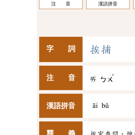
注 音
漢語拼音
挨
捕
字 詞
ˇ
注 音
ㄞ
ㄅㄨ
漢語拼音
āi bǔ
釋 義
挨家查問，搜