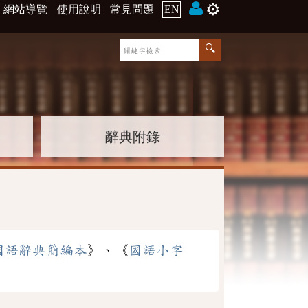
⚙️
網站導覽
使用說明
常見問題
EN
辭典附錄
國語辭典簡編本
》、《
國語小字