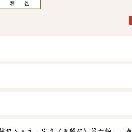
釋 義
捕犯人。元．施惠《幽閨記》第六齣：「