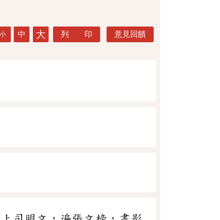
大
中
列 印
意見回饋
小
奉上司明文，遍張文榜，畫影