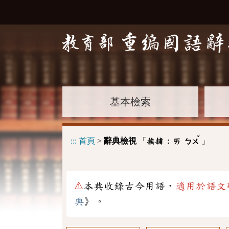
基本檢索
ˇ
:::
首頁
>
辭典檢視
「
」
挨捕 :
ㄞ
ㄅㄨ
⚠
本典收錄古今用語，
適用於語文
典
》。