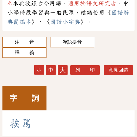
⚠
本典收錄古今用語，
適用於語文研究者
，中
小學階段學習與一般民眾，建議使用《
國語辭
典簡編本
》、《
國語小字典
》。
注 音
漢語拼音
釋 義
大
中
列 印
意見回饋
小
字 詞
挨
罵