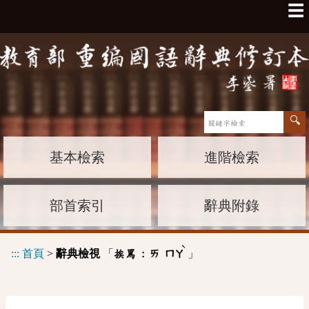
☰
基本檢索
進階檢索
部首索引
辭典附錄
ˋ
:::
首頁
>
辭典檢視
「
」
挨罵 :
ㄞ
ㄇㄚ