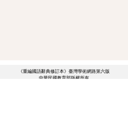
《重編國語辭典修訂本》臺灣學術網路第六版
中華民國教育部版權所有
:::
個資法及隱私聲明
|
辭典公眾授權網
|
意見交流
|
網網相連
三峽總院區地址：新北市三峽區三樹路2號、
︿
臺北院區地址：臺北市大安區和平東路一段179號、