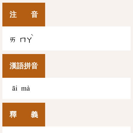
注 音
ˋ
ㄞ
ㄇㄚ
漢語拼音
āi mà
釋 義