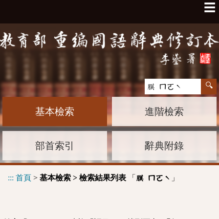
☰
基本檢索
進階檢索
部首索引
辭典附錄
:::
首頁
>
基本檢索 > 檢索結果列表
「
」
膜 ㄇㄛˋ