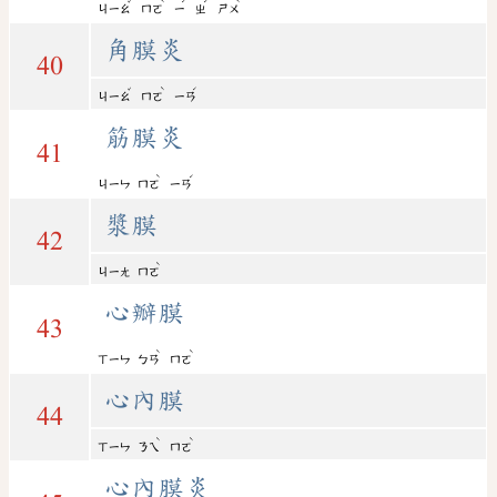
ˇ
ˋ
ˊ
ˊ
ˋ
ㄐㄧㄠ
ㄇㄛ
ㄧ
ㄓ
ㄕㄨ
角膜炎
40
ˇ
ˋ
ˊ
ㄐㄧㄠ
ㄇㄛ
ㄧㄢ
筋膜炎
41
ˋ
ˊ
ㄐㄧㄣ
ㄇㄛ
ㄧㄢ
漿膜
42
ˋ
ㄐㄧㄤ
ㄇㄛ
心瓣膜
43
ˋ
ˋ
ㄒㄧㄣ
ㄅㄢ
ㄇㄛ
心內膜
44
ˋ
ˋ
ㄒㄧㄣ
ㄋㄟ
ㄇㄛ
心內膜炎