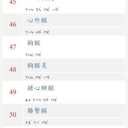
45
ˋ
ˋ
ˊ
ㄒㄧㄣ
ㄋㄟ
ㄇㄛ
ㄧㄢ
心外膜
46
ˋ
ˋ
ㄒㄧㄣ
ㄨㄞ
ㄇㄛ
胸膜
47
ˋ
ㄒㄩㄥ
ㄇㄛ
胸膜炎
48
ˋ
ˊ
ㄒㄩㄥ
ㄇㄛ
ㄧㄢ
豬心瓣膜
49
ˋ
ˋ
ㄓㄨ
ㄒㄧㄣ
ㄅㄢ
ㄇㄛ
腸繫膜
50
ˊ
ˋ
ˋ
ㄔㄤ
ㄒㄧ
ㄇㄛ