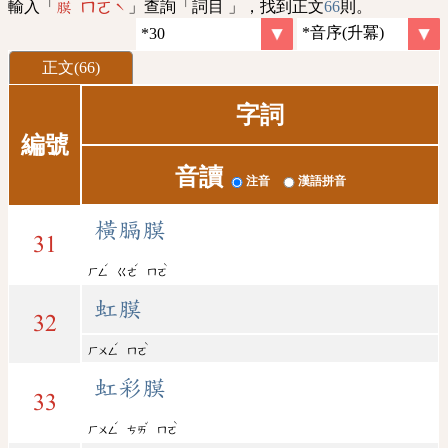
輸入「
」查詢「詞目 」，找到正文
66
則。
膜 ㄇㄛˋ
正文(66)
字詞
編號
音讀
注音
漢語拼音
橫膈膜
31
ˊ
ˊ
ˋ
ㄏㄥ
ㄍㄜ
ㄇㄛ
虹膜
32
ˊ
ˋ
ㄏㄨㄥ
ㄇㄛ
虹彩膜
33
ˊ
ˇ
ˋ
ㄏㄨㄥ
ㄘㄞ
ㄇㄛ