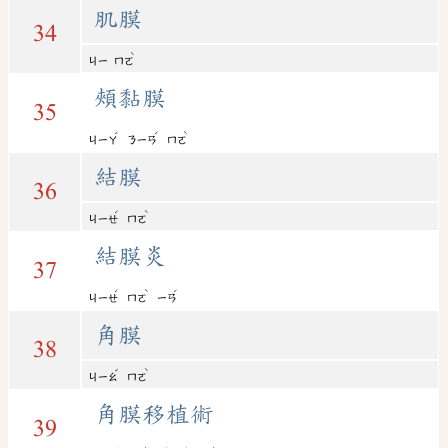
肌膜
34
ˋ
ㄐㄧ
ㄇㄛ
頰黏膜
35
ˊ
ˊ
ˋ
ㄐㄧㄚ
ㄋㄧㄢ
ㄇㄛ
結膜
36
ˊ
ˋ
ㄐㄧㄝ
ㄇㄛ
結膜炎
37
ˊ
ˋ
ˊ
ㄐㄧㄝ
ㄇㄛ
ㄧㄢ
角膜
38
ˇ
ˋ
ㄐㄧㄠ
ㄇㄛ
角膜移植術
39