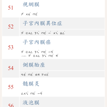
視網膜
51
ˋ
ˇ
ˋ
ㄕ
ㄨㄤ
ㄇㄛ
子宮內膜異位症
52
ˇ
ˋ
ˋ
ˋ
ˋ
ˋ
ㄗ
ㄍㄨㄥ
ㄋㄟ
ㄇㄛ
ㄧ
ㄨㄟ
ㄓㄥ
子宮內膜癌
53
ˇ
ˋ
ˋ
ˊ
ㄗ
ㄍㄨㄥ
ㄋㄟ
ㄇㄛ
ㄧㄢ
ˇ
ˋ
ˋ
ˊ
ㄗ
ㄍㄨㄥ
ㄋㄟ
ㄇㄛ
ㄞ
(又音)
側膜胎座
54
ˋ
ˋ
ˋ
ㄘㄜ
ㄇㄛ
ㄊㄞ
ㄗㄨㄛ
髓膜炎
55
ˇ
ˋ
ˊ
ㄙㄨㄟ
ㄇㄛ
ㄧㄢ
液泡膜
56