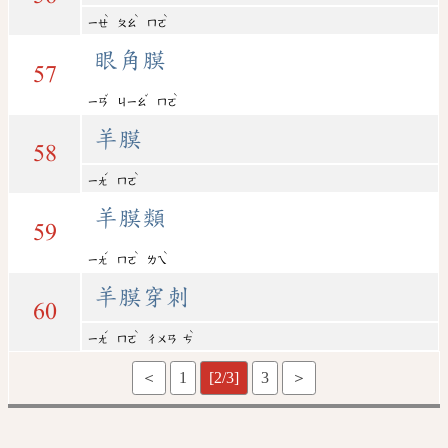
ˋ
ˋ
ˋ
ㄧㄝ
ㄆㄠ
ㄇㄛ
眼角膜
57
ˇ
ˇ
ˋ
ㄧㄢ
ㄐㄧㄠ
ㄇㄛ
羊膜
58
ˊ
ˋ
ㄧㄤ
ㄇㄛ
羊膜類
59
ˊ
ˋ
ˋ
ㄧㄤ
ㄇㄛ
ㄌㄟ
羊膜穿刺
60
ˊ
ˋ
ˋ
ㄧㄤ
ㄇㄛ
ㄔㄨㄢ
ㄘ
＜
1
[2/3]
3
＞