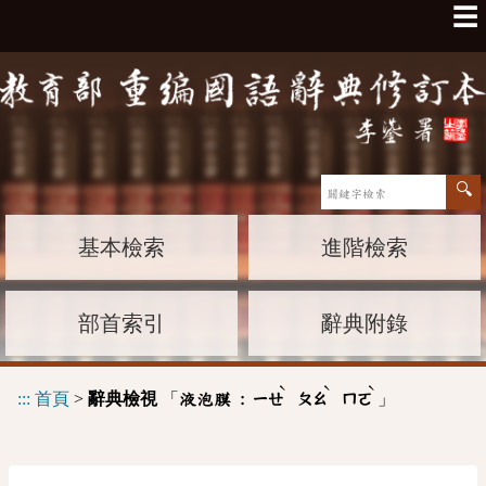
☰
基本檢索
進階檢索
部首索引
辭典附錄
ˋ
ˋ
ˋ
:::
首頁
>
辭典檢視
「
」
液泡膜 :
ㄧㄝ
ㄆㄠ
ㄇㄛ