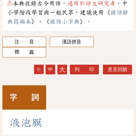
⚠
本典收錄古今用語，
適用於語文研究者
，中
小學階段學習與一般民眾，建議使用《
國語辭
典簡編本
》、《
國語小字典
》。
注 音
漢語拼音
釋 義
大
中
列 印
意見回饋
小
字 詞
液
泡
膜