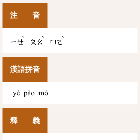
注 音
ˋ
ˋ
ˋ
ㄧㄝ
ㄆㄠ
ㄇㄛ
漢語拼音
yè pào mò
釋 義