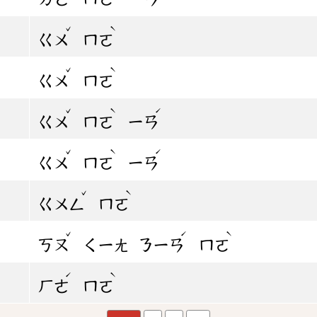
ˇ
ˋ
ㄍㄨ
ㄇㄛ
ˇ
ˋ
ㄍㄨ
ㄇㄛ
ˇ
ˋ
ˊ
ㄍㄨ
ㄇㄛ
ㄧㄢ
ˇ
ˋ
ˊ
ㄍㄨ
ㄇㄛ
ㄧㄢ
ˇ
ˋ
ㄍㄨㄥ
ㄇㄛ
ˇ
ˊ
ˋ
ㄎㄡ
ㄑㄧㄤ
ㄋㄧㄢ
ㄇㄛ
ˊ
ˋ
ㄏㄜ
ㄇㄛ