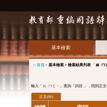
基本檢索
:::
首頁
>
基本檢索 > 檢索結果列表
「
膜 ㄇ
輸入「
」查詢「詞目 」，找到正文
膜 ㄇㄛˋ
正文(66)