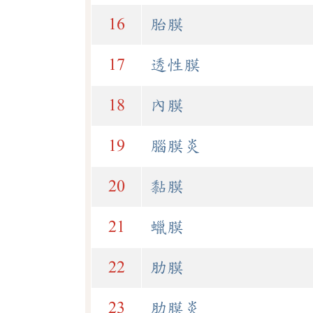
16
胎膜
17
透性膜
18
內膜
19
腦膜炎
20
黏膜
21
蠟膜
22
肋膜
23
肋膜炎