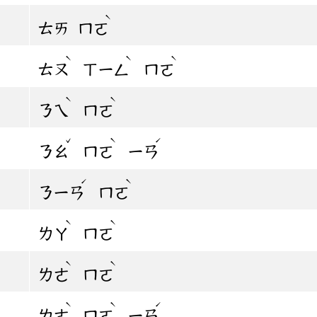
ˋ
ㄊㄞ
ㄇㄛ
ˋ
ˋ
ˋ
ㄊㄡ
ㄒㄧㄥ
ㄇㄛ
ˋ
ˋ
ㄋㄟ
ㄇㄛ
ˇ
ˋ
ˊ
ㄋㄠ
ㄇㄛ
ㄧㄢ
ˊ
ˋ
ㄋㄧㄢ
ㄇㄛ
ˋ
ˋ
ㄌㄚ
ㄇㄛ
ˋ
ˋ
ㄌㄜ
ㄇㄛ
ˋ
ˋ
ˊ
ㄌㄜ
ㄇㄛ
ㄧㄢ