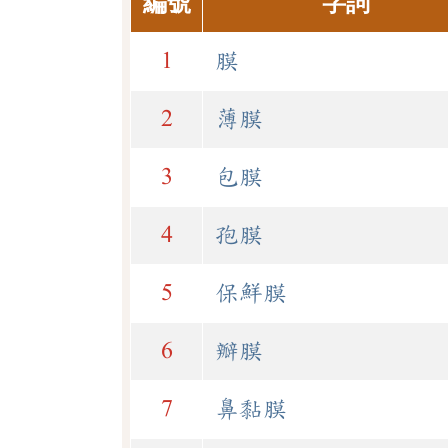
編號
字詞
1
膜
2
薄膜
3
包膜
4
孢膜
5
保鮮膜
6
瓣膜
7
鼻黏膜