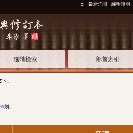
:::
最新消息
編輯說明
進階檢索
部首索引
」
ㄛˋ
66
則。