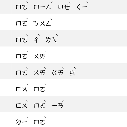
ˋ
ˊ
ˋ
ˋ
ㄇㄛ
ㄇㄧㄥ
ㄩㄝ
ㄑㄧ
ˋ
ˇ
ㄇㄛ
ㄎㄨㄥ
ˋ
ˋ
ˋ
ㄇㄛ
ㄔ
ㄌㄟ
ˋ
ˋ
ㄇㄛ
ㄨㄞ
ˋ
ˋ
ˋ
ˋ
ㄇㄛ
ㄨㄞ
ㄍㄞ
ㄓ
ˋ
ˋ
ㄈㄨ
ㄇㄛ
ˋ
ˋ
ˊ
ㄈㄨ
ㄇㄛ
ㄧㄢ
ˊ
ˋ
ㄉㄧ
ㄇㄛ