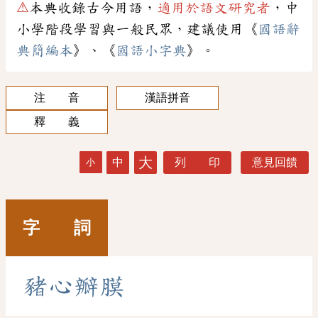
⚠
本典收錄古今用語，
適用於語文研究者
，中
小學階段學習與一般民眾，建議使用《
國語辭
典簡編本
》、《
國語小字典
》。
注 音
漢語拼音
釋 義
大
中
列 印
意見回饋
小
字 詞
豬
心
瓣
膜