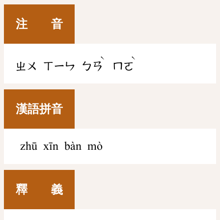
注 音
ˋ
ˋ
ㄓㄨ
ㄒㄧㄣ
ㄅㄢ
ㄇㄛ
漢語拼音
zhū xīn bàn mò
釋 義