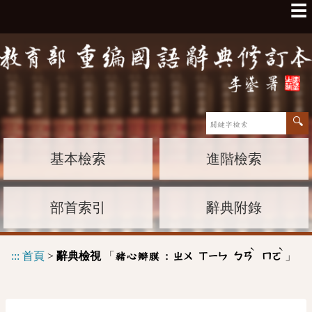
☰
基本檢索
進階檢索
部首索引
辭典附錄
ˋ
ˋ
:::
首頁
>
辭典檢視
「
」
豬心瓣膜 :
ㄓㄨ
ㄒㄧㄣ
ㄅㄢ
ㄇㄛ