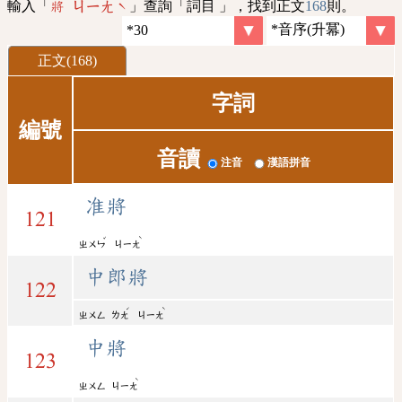
輸入「
」查詢「詞目 」，找到正文
168
則。
將 ㄐㄧㄤˋ
正文(168)
字詞
編號
音讀
注音
漢語拼音
准將
121
ˇ
ˋ
ㄓㄨㄣ
ㄐㄧㄤ
中郎將
122
ˊ
ˋ
ㄓㄨㄥ
ㄌㄤ
ㄐㄧㄤ
中將
123
ˋ
ㄓㄨㄥ
ㄐㄧㄤ