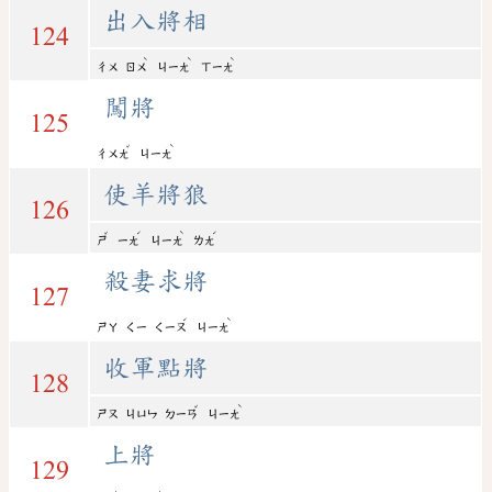
出入將相
124
ˋ
ˋ
ˋ
ㄔㄨ
ㄖㄨ
ㄐㄧㄤ
ㄒㄧㄤ
闖將
125
ˇ
ˋ
ㄔㄨㄤ
ㄐㄧㄤ
使羊將狼
126
ˇ
ˊ
ˋ
ˊ
ㄕ
ㄧㄤ
ㄐㄧㄤ
ㄌㄤ
殺妻求將
127
ˊ
ˋ
ㄕㄚ
ㄑㄧ
ㄑㄧㄡ
ㄐㄧㄤ
收軍點將
128
ˇ
ˋ
ㄕㄡ
ㄐㄩㄣ
ㄉㄧㄢ
ㄐㄧㄤ
上將
129