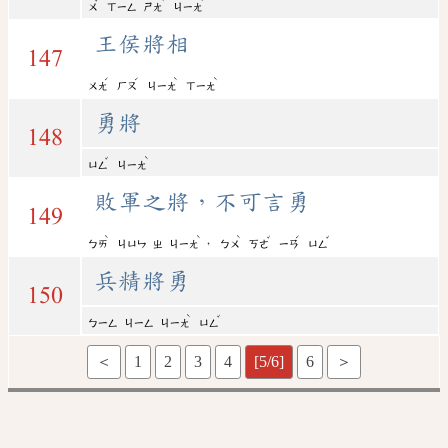
ㄨ
ㄒㄧㄥ
ㄕㄤ
ㄐㄧㄤ
王侯將相
147
ˊ
ˊ
ˋ
ˋ
ㄨㄤ
ㄏㄡ
ㄐㄧㄤ
ㄒㄧㄤ
勇將
148
ˇ
ˋ
ㄩㄥ
ㄐㄧㄤ
敗軍之將，不可言勇
149
ˋ
ˋ
ˋ
ˇ
ˊ
ˇ
，
ㄅㄞ
ㄐㄩㄣ
ㄓ
ㄐㄧㄤ
ㄅㄨ
ㄎㄜ
ㄧㄢ
ㄩㄥ
兵精將勇
150
ˋ
ˇ
ㄅㄧㄥ
ㄐㄧㄥ
ㄐㄧㄤ
ㄩㄥ
＜
1
2
3
4
[5/6]
6
＞