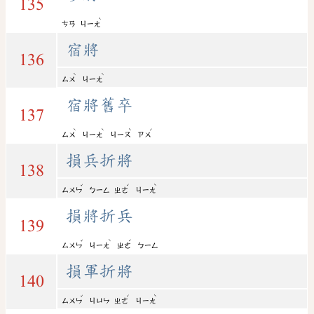
135
ˋ
ㄘㄢ
ㄐㄧㄤ
宿將
136
ˋ
ˋ
ㄙㄨ
ㄐㄧㄤ
宿將舊卒
137
ˋ
ˋ
ˋ
ˊ
ㄙㄨ
ㄐㄧㄤ
ㄐㄧㄡ
ㄗㄨ
損兵折將
138
ˇ
ˊ
ˋ
ㄙㄨㄣ
ㄅㄧㄥ
ㄓㄜ
ㄐㄧㄤ
損將折兵
139
ˇ
ˋ
ˊ
ㄙㄨㄣ
ㄐㄧㄤ
ㄓㄜ
ㄅㄧㄥ
損軍折將
140
ˇ
ˊ
ˋ
ㄙㄨㄣ
ㄐㄩㄣ
ㄓㄜ
ㄐㄧㄤ