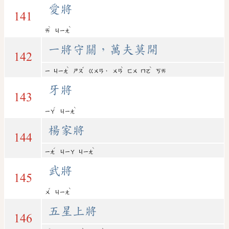
愛將
141
ˋ
ˋ
ㄞ
ㄐㄧㄤ
一將守關，萬夫莫開
142
ˋ
ˇ
ˋ
ˋ
，
ㄧ
ㄐㄧㄤ
ㄕㄡ
ㄍㄨㄢ
ㄨㄢ
ㄈㄨ
ㄇㄛ
ㄎㄞ
牙將
143
ˊ
ˋ
ㄧㄚ
ㄐㄧㄤ
楊家將
144
ˊ
ˋ
ㄧㄤ
ㄐㄧㄚ
ㄐㄧㄤ
武將
145
ˇ
ˋ
ㄨ
ㄐㄧㄤ
五星上將
146
ˇ
ˋ
ˋ