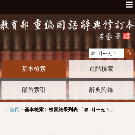
☰
基本檢索
進階檢索
部首索引
辭典附錄
:::
首頁
>
基本檢索 > 檢索結果列表
「
」
將 ㄐㄧㄤˋ