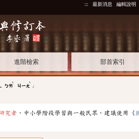
:::
最新消息
編輯說明
進階檢索
部首索引
ˋ
ˋ
」
ㄥ
ㄅㄞ
ㄐㄧㄤ
研究者
，中小學階段學習與一般民眾，建議使用《