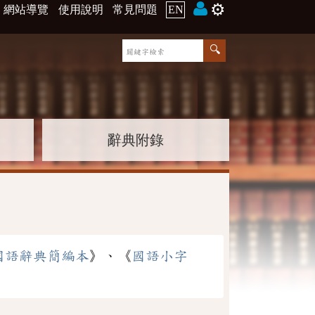
⚙️
網站導覽
使用說明
常見問題
EN
辭典附錄
國語辭典簡編本
》、《
國語小字