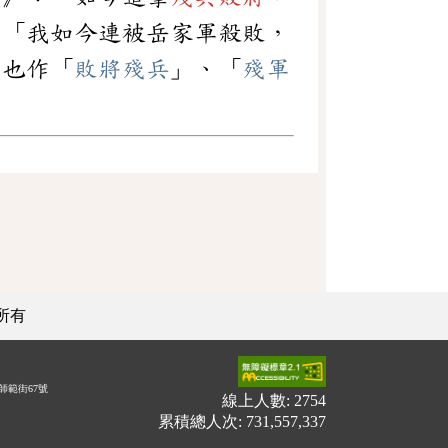
：「我如今連被岳家軍殺敗，
」也作「
敗將殘兵
」、「
殘軍
所有
師範街67號
線上人數: 2754
累積總人次: 731,557,337