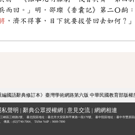
兵而回。」明．邵璨《香囊記》第二〇齣
將
，濟不得事，目下就要拔營回去如何？
重編國語辭典修訂本》臺灣學術網路第六版
中華民國教育部版權
隱私聲明
|
辭典公眾授權網
|
意見交流
|
網網相連
三峽區三樹路2號、
臺北院區地址：臺北市大安區和平東路一段179號、
臺中院區地址：臺中市豐原區
0、
傳真：(02)7740-7064、
TANet VoIP：9009-7890