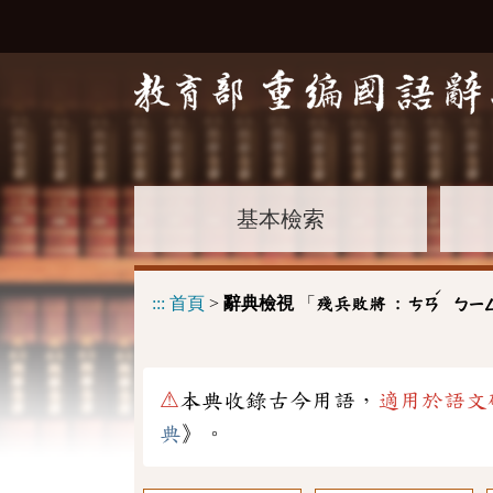
基本檢索
ˊ
:::
首頁
>
辭典檢視
「
殘兵敗將 :
ㄘㄢ
ㄅㄧ
⚠
本典收錄古今用語，
適用於語文
典
》。