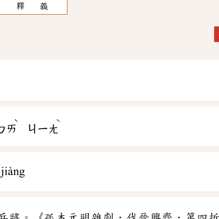
釋 義
ˋ
ˋ
ㄅㄞ
ㄐㄧㄤ
jiàng
兵將。《孤本元明雜劇．伐晉興齊．第四