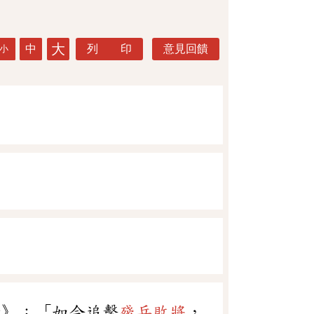
大
中
列 印
意見回饋
小
折》：「如今追擊
殘兵敗將
，