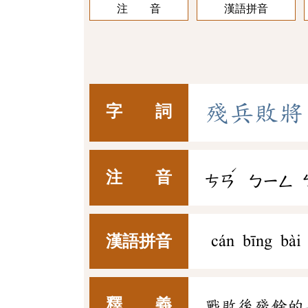
注 音
漢語拼音
殘
兵
敗
將
字 詞
ˊ
注 音
ㄘㄢ
ㄅㄧㄥ
漢語拼音
cán bīng bài 
釋 義
戰敗後殘餘的