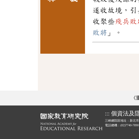
遂收故境，引
收聚些
殘兵敗
敗將
」。
《
:::
個資法及
三峽總院區地址：新北市
電話總機：(02)7740-789