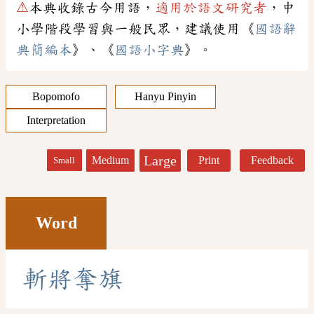
⚠
本典收錄古今用語，
適用於語文研究者
，中
小學階段學習與一般民眾，建議使用《
國語辭
典簡編本
》、《
國語小字典
》。
Bopomofo
Hanyu Pinyin
Interpretation
Large
Medium
Print
Feedback
Small
Word
斬
將
奪
旗