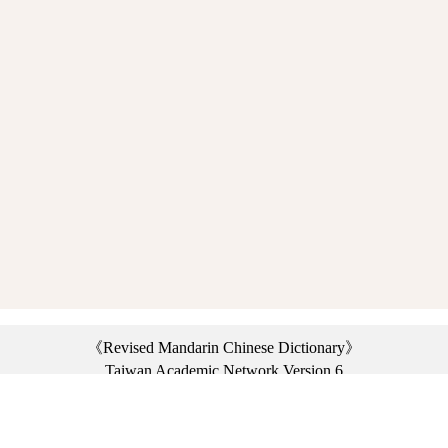
《Revised Mandarin Chinese Dictionary》
Taiwan Academic Network Version 6
©2021 Ministry of Education, R.O.C. All rights reserved.