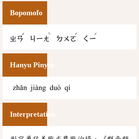
Bopomofo
ˇ
ˋ
ˊ
ˊ
ㄓㄢ
ㄐㄧㄤ
ㄉㄨㄛ
ㄑㄧ
Hanyu Pinyin
zhǎn jiàng duó qí
Interpretation
形容勇猛善戰或鏖戰沙場。《群音類