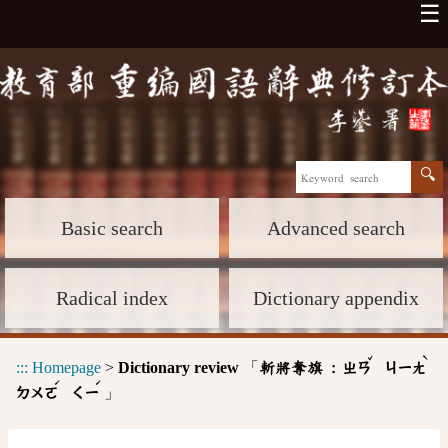
☰
Basic search
Advanced search
Radical index
Dictionary appendix
ˇ
ˋ
:::
Homepage
>
Dictionary review
「
斬將奪旗 :
ㄓㄢ
ㄐㄧㄤ
ˊ
ˊ
」
ㄉㄨㄛ
ㄑㄧ