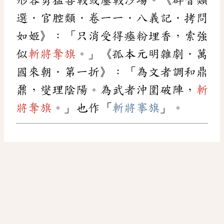
選．官腔類．卷一一．八義記．拷問
如姬》：「只消受得瘞粉埋香，索強
似
斬將奪旗
。」《孤本元明雜劇．萬
國來朝．第一折》：「為文者調和鼎
鼐，燮理陰陽。為武者沖圍破陣，
斬
將奪旗
。」也作「
斬將搴旗
」。