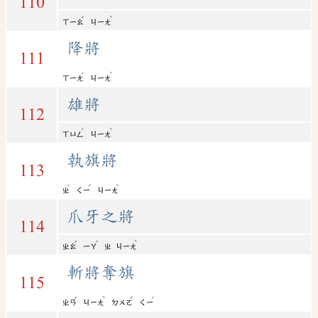
110
ˇ
ˋ
ㄒㄧㄠ
ㄐㄧㄤ
降將
111
ˊ
ˋ
ㄒㄧㄤ
ㄐㄧㄤ
雄將
112
ˊ
ˋ
ㄒㄩㄥ
ㄐㄧㄤ
執旗將
113
ˊ
ˊ
ˋ
ㄓ
ㄑㄧ
ㄐㄧㄤ
爪牙之將
114
ˇ
ˊ
ˋ
ㄓㄠ
ㄧㄚ
ㄓ
ㄐㄧㄤ
斬將奪旗
115
ˇ
ˋ
ˊ
ˊ
ㄓㄢ
ㄐㄧㄤ
ㄉㄨㄛ
ㄑㄧ