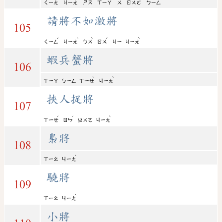
ㄑㄧㄤ
ㄐㄧㄤ
ㄕㄡ
ㄒㄧㄚ
ㄨ
ㄖㄨㄛ
ㄅㄧㄥ
請將不如激將
105
ˇ
ˋ
ˋ
ˊ
ˋ
ㄑㄧㄥ
ㄐㄧㄤ
ㄅㄨ
ㄖㄨ
ㄐㄧ
ㄐㄧㄤ
蝦兵蟹將
106
ˋ
ˋ
ㄒㄧㄚ
ㄅㄧㄥ
ㄒㄧㄝ
ㄐㄧㄤ
挾人捉將
107
ˊ
ˊ
ˋ
ㄒㄧㄝ
ㄖㄣ
ㄓㄨㄛ
ㄐㄧㄤ
梟將
108
ˋ
ㄒㄧㄠ
ㄐㄧㄤ
驍將
109
ˋ
ㄒㄧㄠ
ㄐㄧㄤ
小將