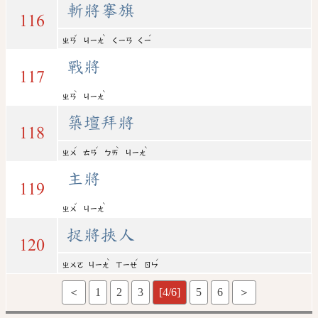
斬將搴旗
116
ˇ
ˋ
ˊ
ㄓㄢ
ㄐㄧㄤ
ㄑㄧㄢ
ㄑㄧ
戰將
117
ˋ
ˋ
ㄓㄢ
ㄐㄧㄤ
築壇拜將
118
ˊ
ˊ
ˋ
ˋ
ㄓㄨ
ㄊㄢ
ㄅㄞ
ㄐㄧㄤ
主將
119
ˇ
ˋ
ㄓㄨ
ㄐㄧㄤ
捉將挾人
120
ˋ
ˊ
ˊ
ㄓㄨㄛ
ㄐㄧㄤ
ㄒㄧㄝ
ㄖㄣ
＜
1
2
3
[4/6]
5
6
＞