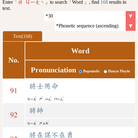
Enter「
」to search「Word 」, find
168
results in
將 ㄐㄧㄤˋ
text.
Text(168)
Word
No.
Pronunciation
Bopomofo
Hanyu Pinyin
將士用命
91
ˋ
ˋ
ˋ
ˋ
ㄐㄧㄤ
ㄕ
ㄩㄥ
ㄇㄧㄥ
將帥
92
ˋ
ˋ
ㄐㄧㄤ
ㄕㄨㄞ
將在謀不在勇