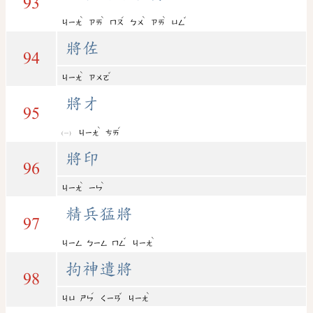
93
ˋ
ˋ
ˊ
ˋ
ˋ
ˇ
ㄐㄧㄤ
ㄗㄞ
ㄇㄡ
ㄅㄨ
ㄗㄞ
ㄩㄥ
將佐
94
ˋ
ˇ
ㄐㄧㄤ
ㄗㄨㄛ
將才
95
ˋ
ˊ
ㄐㄧㄤ
ㄘㄞ
將印
96
ˋ
ˋ
ㄐㄧㄤ
ㄧㄣ
精兵猛將
97
ˇ
ˋ
ㄐㄧㄥ
ㄅㄧㄥ
ㄇㄥ
ㄐㄧㄤ
拘神遣將
98
ˊ
ˇ
ˋ
ㄐㄩ
ㄕㄣ
ㄑㄧㄢ
ㄐㄧㄤ