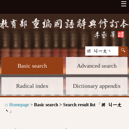
☰
Basic search
Advanced search
Radical index
Dictionary appendix
:::
Homepage
>
Basic search > Search result list
「
將 ㄐㄧㄤ
」
ˋ