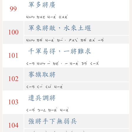
軍多將廣
99
ˋ
ˇ
ㄐㄩㄣ
ㄉㄨㄛ
ㄐㄧㄤ
ㄍㄨㄤ
軍來將敵，水來土堰
100
ˊ
ˋ
ˊ
ˇ
ˊ
ˇ
ˋ
，
ㄐㄩㄣ
ㄌㄞ
ㄐㄧㄤ
ㄉㄧ
ㄕㄨㄟ
ㄌㄞ
ㄊㄨ
ㄧㄢ
千軍易得，一將難求
101
ˋ
ˊ
ˋ
ˊ
ˊ
，
ㄑㄧㄢ
ㄐㄩㄣ
ㄧ
ㄉㄜ
ㄧ
ㄐㄧㄤ
ㄋㄢ
ㄑㄧㄡ
搴旗取將
102
ˊ
ˇ
ˋ
ㄑㄧㄢ
ㄑㄧ
ㄑㄩ
ㄐㄧㄤ
遣兵調將
103
ˇ
ˋ
ˋ
ㄑㄧㄢ
ㄅㄧㄥ
ㄉㄧㄠ
ㄐㄧㄤ
強將手下無弱兵
104
ˊ
ˋ
ˇ
ˋ
ˊ
ˋ