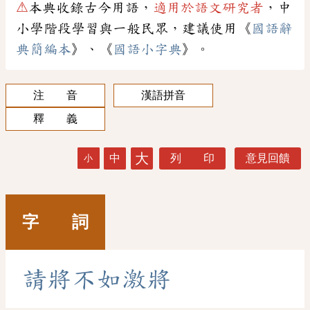
⚠
本典收錄古今用語，
適用於語文研究者
，中
小學階段學習與一般民眾，建議使用《
國語辭
典簡編本
》、《
國語小字典
》。
注 音
漢語拼音
釋 義
大
中
列 印
意見回饋
小
字 詞
請
將
不
如
激
將