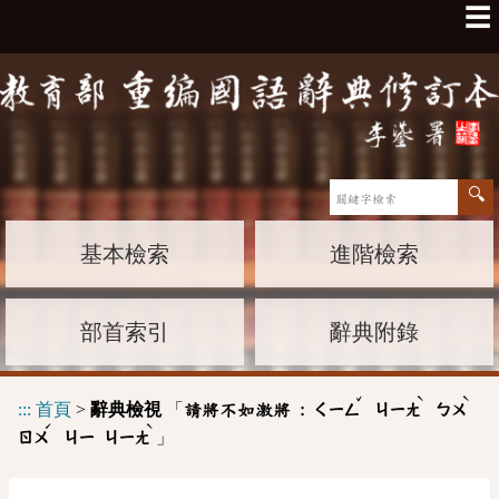
☰
基本檢索
進階檢索
部首索引
辭典附錄
ˇ
ˋ
ˋ
:::
首頁
>
辭典檢視
「
請將不如激將 :
ㄑㄧㄥ
ㄐㄧㄤ
ㄅㄨ
ˊ
ˋ
」
ㄖㄨ
ㄐㄧ
ㄐㄧㄤ