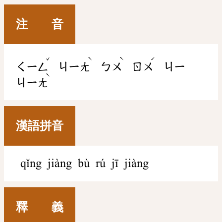
注 音
ˇ
ˋ
ˋ
ˊ
ㄑㄧㄥ
ㄐㄧㄤ
ㄅㄨ
ㄖㄨ
ㄐㄧ
ˋ
ㄐㄧㄤ
漢語拼音
qǐng jiàng bù rú jī jiàng
釋 義