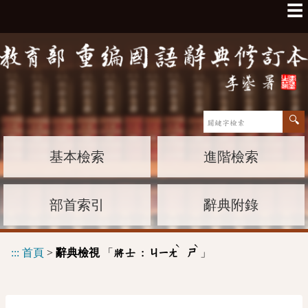
☰
基本檢索
進階檢索
部首索引
辭典附錄
ˋ
ˋ
:::
首頁
>
辭典檢視
「
」
將士 :
ㄐㄧㄤ
ㄕ