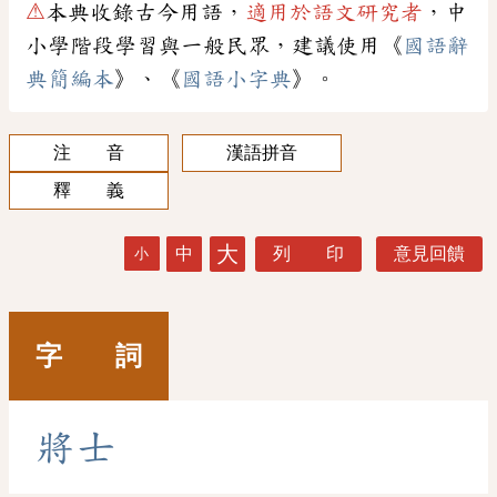
⚠
本典收錄古今用語，
適用於語文研究者
，中
小學階段學習與一般民眾，建議使用《
國語辭
典簡編本
》、《
國語小字典
》。
注 音
漢語拼音
釋 義
大
中
列 印
意見回饋
小
字 詞
將
士