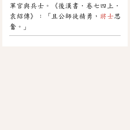
軍官與兵士。《後漢書．卷七四上．
袁紹傳》：「且公師徒精勇，
將士
思
奮。」