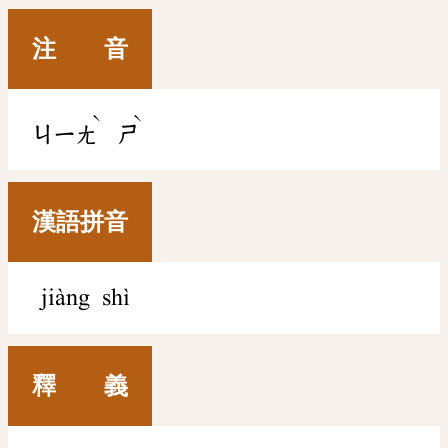
注 音
ˋ
ˋ
ㄐㄧㄤ
ㄕ
漢語拼音
jiàng shì
釋 義