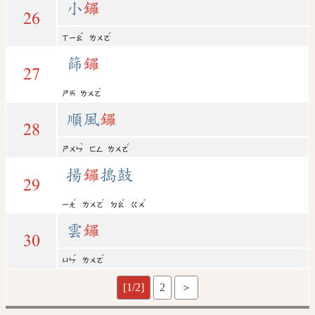
小
鑼
26
ˇ
ˊ
ㄒㄧㄠ
ㄌㄨㄛ
篩
鑼
27
ˊ
ㄕㄞ
ㄌㄨㄛ
順風
鑼
28
ˋ
ˊ
ㄕㄨㄣ
ㄈㄥ
ㄌㄨㄛ
揚
鑼
搗鼓
29
ˊ
ˊ
ˇ
ˇ
ㄧㄤ
ㄌㄨㄛ
ㄉㄠ
ㄍㄨ
雲
鑼
30
ˊ
ˊ
ㄩㄣ
ㄌㄨㄛ
[1/2]
2
＞