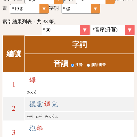
畫
字詞
索引結果列表：共 38 筆。
字詞
編號
音讀
注音
漢語拼音
鑼
1
ˊ
ㄌㄨㄛ
擺雲
鑼
兒
2
ˇ
ˊ
ˊ
ㄅㄞ
ㄩㄣ
ㄌㄨㄛ
ㄦ
抱
鑼
3