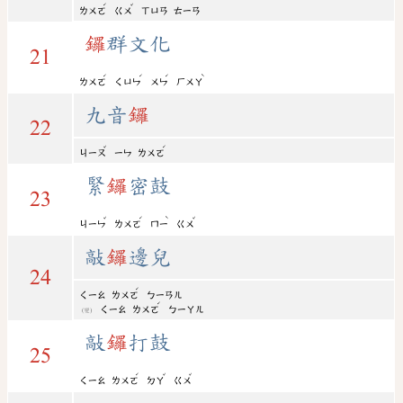
ˊ
ˇ
ㄌㄨㄛ
ㄍㄨ
ㄒㄩㄢ
ㄊㄧㄢ
鑼
群文化
21
ˊ
ˊ
ˊ
ˋ
ㄌㄨㄛ
ㄑㄩㄣ
ㄨㄣ
ㄏㄨㄚ
九音
鑼
22
ˇ
ˊ
ㄐㄧㄡ
ㄧㄣ
ㄌㄨㄛ
緊
鑼
密鼓
23
ˇ
ˊ
ˋ
ˇ
ㄐㄧㄣ
ㄌㄨㄛ
ㄇㄧ
ㄍㄨ
敲
鑼
邊兒
24
ˊ
ㄑㄧㄠ
ㄌㄨㄛ
ㄅㄧㄢㄦ
ˊ
ㄑㄧㄠ
ㄌㄨㄛ
ㄅㄧㄚㄦ
(變)
敲
鑼
打鼓
25
ˊ
ˇ
ˇ
ㄑㄧㄠ
ㄌㄨㄛ
ㄉㄚ
ㄍㄨ