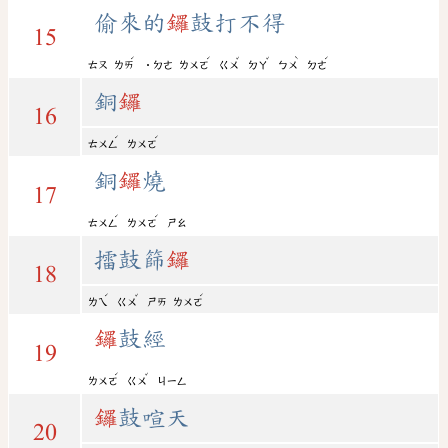
偷來的
鑼
鼓打不得
15
ˊ
ˊ
ˇ
ˇ
ˋ
ˊ
ㄊㄡ
ㄌㄞ
˙ㄉㄜ
ㄌㄨㄛ
ㄍㄨ
ㄉㄚ
ㄅㄨ
ㄉㄜ
銅
鑼
16
ˊ
ˊ
ㄊㄨㄥ
ㄌㄨㄛ
銅
鑼
燒
17
ˊ
ˊ
ㄊㄨㄥ
ㄌㄨㄛ
ㄕㄠ
擂鼓篩
鑼
18
ˊ
ˇ
ˊ
ㄌㄟ
ㄍㄨ
ㄕㄞ
ㄌㄨㄛ
鑼
鼓經
19
ˊ
ˇ
ㄌㄨㄛ
ㄍㄨ
ㄐㄧㄥ
鑼
鼓喧天
20