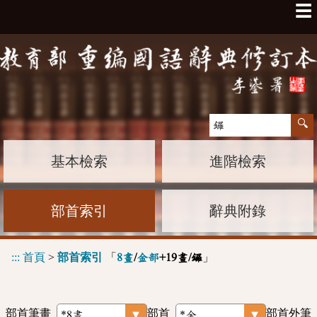
☰
基本檢索
進階檢索
部首索引
辭典附錄
:::
首頁
>
部首索引
「
」
8畫
/
金部
+19畫/鑼
部首筆畫
部首
部首外筆