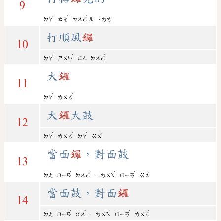
9
ˇ
ˊ
ˊ
ㄉㄚ
ㄊㄤ
ㄌㄨㄛ
ㄦ
˙ㄉㄜ
打順風
鑼
10
ˇ
ˋ
ˊ
ㄉㄚ
ㄕㄨㄣ
ㄈㄥ
ㄌㄨㄛ
大
鑼
11
ˋ
ˊ
ㄉㄚ
ㄌㄨㄛ
大
鑼
大鼓
12
ˋ
ˊ
ˋ
ˇ
ㄉㄚ
ㄌㄨㄛ
ㄉㄚ
ㄍㄨ
當面
鑼
，對面鼓
13
ˋ
ˊ
ˋ
ˋ
ˇ
，
ㄉㄤ
ㄇㄧㄢ
ㄌㄨㄛ
ㄉㄨㄟ
ㄇㄧㄢ
ㄍㄨ
當面鼓，對面
鑼
14
ˋ
ˇ
ˋ
ˋ
ˊ
，
ㄉㄤ
ㄇㄧㄢ
ㄍㄨ
ㄉㄨㄟ
ㄇㄧㄢ
ㄌㄨㄛ