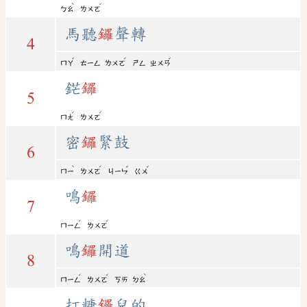
ˋ
ˊ
ㄅㄠ
ㄌㄨㄛ
馬聽
鑼
聲轉
4
ˇ
ˊ
ˇ
ㄇㄚ
ㄊㄧㄥ
ㄌㄨㄛ
ㄕㄥ
ㄓㄨㄢ
鋩
鑼
5
ˊ
ˊ
ㄇㄤ
ㄌㄨㄛ
密
鑼
緊鼓
6
ˋ
ˊ
ˇ
ˇ
ㄇㄧ
ㄌㄨㄛ
ㄐㄧㄣ
ㄍㄨ
鳴
鑼
7
ˊ
ˊ
ㄇㄧㄥ
ㄌㄨㄛ
鳴
鑼
開道
8
ˊ
ˊ
ˋ
ㄇㄧㄥ
ㄌㄨㄛ
ㄎㄞ
ㄉㄠ
打糖
鑼
兒的