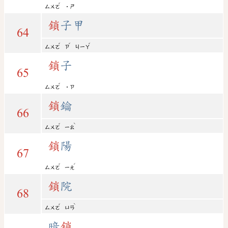
ˇ
ㄙㄨㄛ
˙ㄕ
鎖
子甲
64
ˇ
ˇ
ˇ
ㄙㄨㄛ
ㄗ
ㄐㄧㄚ
鎖
子
65
ˇ
ㄙㄨㄛ
˙ㄗ
鎖
鑰
66
ˇ
ˋ
ㄙㄨㄛ
ㄧㄠ
鎖
陽
67
ˇ
ˊ
ㄙㄨㄛ
ㄧㄤ
鎖
院
68
ˇ
ˋ
ㄙㄨㄛ
ㄩㄢ
暗
鎖