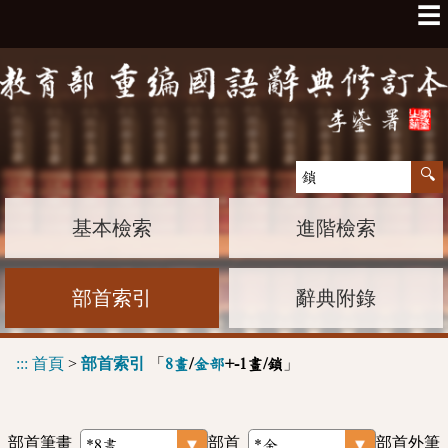
☰
基本檢索
進階檢索
部首索引
辭典附錄
:::
首頁
>
部首索引
「
」
8畫
/
金部
+-1畫/鎖
部首筆畫
部首
部首外筆