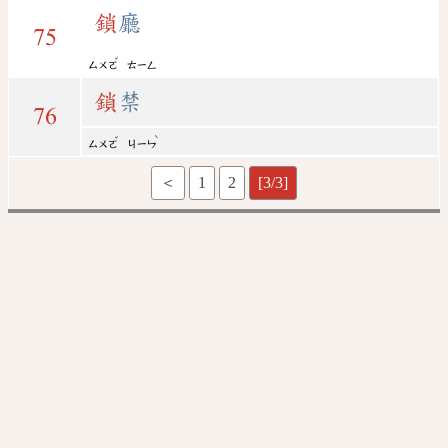
鎖
廳
75
ˇ
ㄙㄨㄛ
ㄊㄧㄥ
鎖
禁
76
ˇ
ˋ
ㄙㄨㄛ
ㄐㄧㄣ
＜
1
2
[3/3]