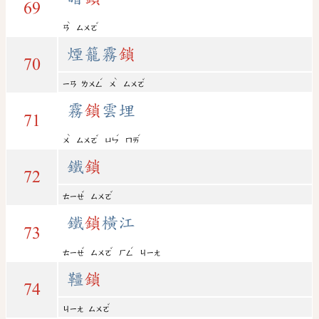
69
ˋ
ˇ
ㄢ
ㄙㄨㄛ
煙籠霧
鎖
70
ˊ
ˋ
ˇ
ㄧㄢ
ㄌㄨㄥ
ㄨ
ㄙㄨㄛ
霧
鎖
雲埋
71
ˋ
ˇ
ˊ
ˊ
ㄨ
ㄙㄨㄛ
ㄩㄣ
ㄇㄞ
鐵
鎖
72
ˇ
ˇ
ㄊㄧㄝ
ㄙㄨㄛ
鐵
鎖
橫江
73
ˇ
ˇ
ˊ
ㄊㄧㄝ
ㄙㄨㄛ
ㄏㄥ
ㄐㄧㄤ
韁
鎖
74
ˇ
ㄐㄧㄤ
ㄙㄨㄛ