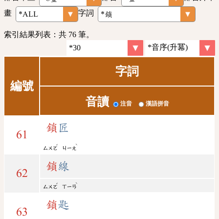
畫
字詞
索引結果列表：共 76 筆。
字詞
編號
音讀
注音
漢語拼音
鎖
匠
61
ˇ
ˋ
ㄙㄨㄛ
ㄐㄧㄤ
鎖
線
62
ˇ
ˋ
ㄙㄨㄛ
ㄒㄧㄢ
鎖
匙
63