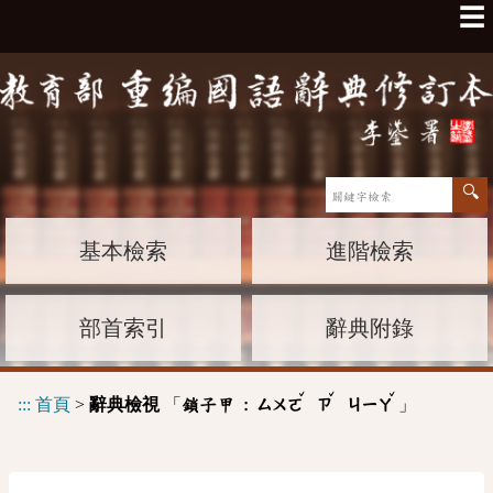
☰
基本檢索
進階檢索
部首索引
辭典附錄
ˇ
ˇ
ˇ
:::
首頁
>
辭典檢視
「
」
鎖子甲 :
ㄙㄨㄛ
ㄗ
ㄐㄧㄚ