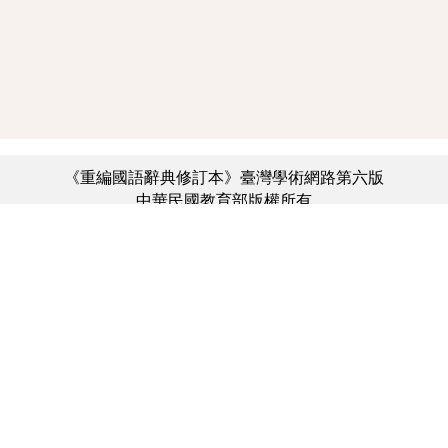
《重編國語辭典修訂本》臺灣學術網路第六版
中華民國教育部版權所有
:::
個資法及隱私聲明
|
辭典公眾授權網
|
意見交流
|
網網相連
三峽總院區地址：新北市三峽區三樹路2號、
︿
臺北院區地址：臺北市大安區和平東路一段179號、
臺中院區地址：臺中市豐原區師範街67號
電話總機：(02)7740-7890、
傳真：(02)7740-7064、
TANet VoIP：9009-7890
線上人數: 1666