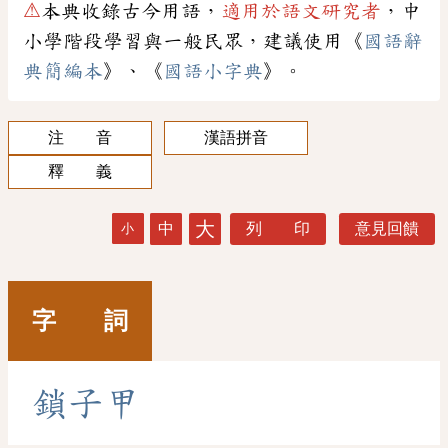
⚠
本典收錄古今用語，
適用於語文研究者
，中
小學階段學習與一般民眾，建議使用《
國語辭
典簡編本
》、《
國語小字典
》。
注 音
漢語拼音
釋 義
大
中
列 印
意見回饋
小
字 詞
鎖
子
甲