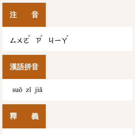
注 音
ˇ
ˇ
ˇ
ㄙㄨㄛ
ㄗ
ㄐㄧㄚ
漢語拼音
suǒ zǐ jiǎ
釋 義