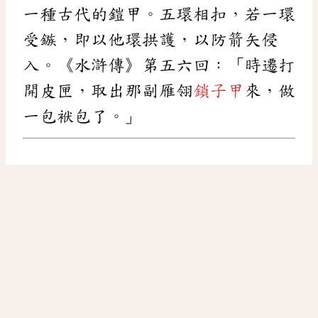
一種古代的鎧甲。五環相扣，若一環
受鏃，即以他環拱護，以防箭矢侵
入。《水滸傳》第五六回：「時遷打
開皮匣，取出那副雁翎
鎖子甲
來，做
一包袱包了。」