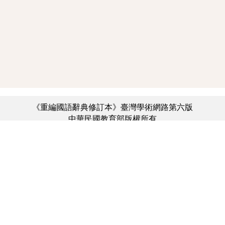
《重編國語辭典修訂本》臺灣學術網路第六版
中華民國教育部版權所有
:::
個資法及隱私聲明
|
辭典公眾授權網
|
意見交流
|
網網相連
三峽總院區地址：新北市三峽區三樹路2號、
︿
臺北院區地址：臺北市大安區和平東路一段179號、
臺中院區地址：臺中市豐原區師範街67號
電話總機：(02)7740-7890、
傳真：(02)7740-7064、
TANet VoIP：9009-7890