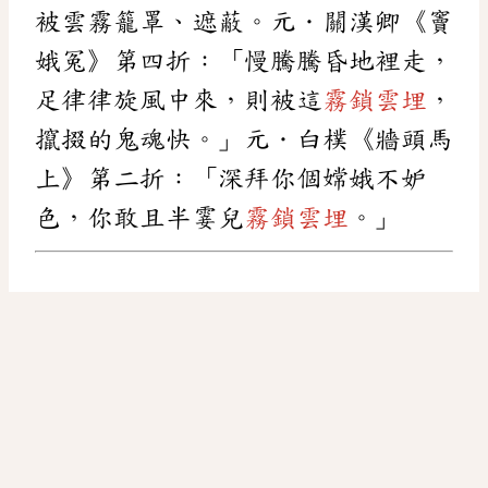
被雲霧籠罩、遮蔽。元．關漢卿《竇
娥冤》第四折：「慢騰騰昏地裡走，
足律律旋風中來，則被這
霧鎖雲埋
，
攛掇的鬼魂快。」元．白樸《牆頭馬
上》第二折：「深拜你個嫦娥不妒
色，你敢且半霎兒
霧鎖雲埋
。」