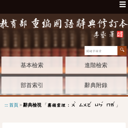
☰
基本檢索
進階檢索
部首索引
辭典附錄
ˋ
ˇ
ˊ
ˊ
:::
首頁
>
辭典檢視
「
」
霧鎖雲埋 :
ㄨ
ㄙㄨㄛ
ㄩㄣ
ㄇㄞ