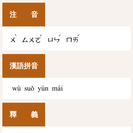
注 音
ˋ
ˇ
ˊ
ˊ
ㄨ
ㄙㄨㄛ
ㄩㄣ
ㄇㄞ
漢語拼音
wù suǒ yún mái
釋 義