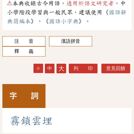
⚠
本典收錄古今用語，
適用於語文研究者
，中
小學階段學習與一般民眾，建議使用《
國語辭
典簡編本
》、《
國語小字典
》。
注 音
漢語拼音
釋 義
大
中
列 印
意見回饋
小
字 詞
霧
鎖
雲
埋