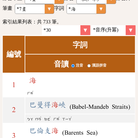
筆畫
字詞
索引結果列表：共 733 筆。
字詞
編號
音讀
注音
漢語拼音
海
1
ˇ
ㄏㄞ
巴曼得
海
峽
(Babel-Mandeb Straits)
2
ˋ
ˊ
ˇ
ˊ
ㄅㄚ
ㄇㄢ
ㄉㄜ
ㄏㄞ
ㄒㄧㄚ
巴倫支
海
(Barents Sea)
3