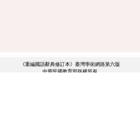
《重編國語辭典修訂本》臺灣學術網路第六版
中華民國教育部版權所有
:::
個資法及隱私聲明
|
辭典公眾授權網
|
意見交流
|
網網相連
三峽總院區地址：新北市三峽區三樹路2號、
︿
臺北院區地址：臺北市大安區和平東路一段179號、
臺中院區地址：臺中市豐原區師範街67號
電話總機：(02)7740-7890、
傳真：(02)7740-7064、
TANet VoIP：9009-7890