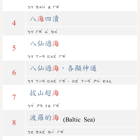
ˊ
ˇ
ㄅㄚ
ㄌㄨㄣ
ㄓ
ㄏㄞ
八
海
四瀆
4
ˇ
ˋ
ˊ
ㄅㄚ
ㄏㄞ
ㄙ
ㄉㄨ
八仙過
海
5
ˋ
ˇ
ㄅㄚ
ㄒㄧㄢ
ㄍㄨㄛ
ㄏㄞ
八仙過
海
，各顯神通
6
ˋ
ˇ
ˋ
ˇ
ˊ
，
ㄅㄚ
ㄒㄧㄢ
ㄍㄨㄛ
ㄏㄞ
ㄍㄜ
ㄒㄧㄢ
ㄕㄣ
ㄊㄨㄥ
拔山超
海
7
ˊ
ˇ
ㄅㄚ
ㄕㄢ
ㄔㄠ
ㄏㄞ
波羅的
海
(Baltic Sea)
8
ˊ
ˋ
ˇ
ㄅㄛ
ㄌㄨㄛ
ㄉㄧ
ㄏㄞ