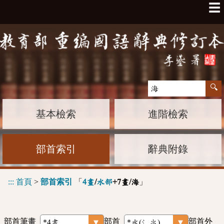
☰
基本檢索
進階檢索
部首索引
辭典附錄
:::
首頁
>
部首索引
「
」
4畫
/
水部
+7畫/海
部首筆畫
部首
部首外