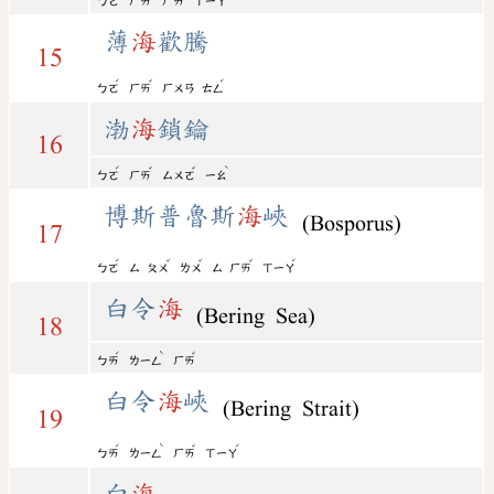
ㄅㄛ
ㄏㄞ
ㄏㄞ
ㄒㄧㄚ
薄
海
歡騰
15
ˊ
ˇ
ˊ
ㄅㄛ
ㄏㄞ
ㄏㄨㄢ
ㄊㄥ
渤
海
鎖鑰
16
ˊ
ˇ
ˇ
ˋ
ㄅㄛ
ㄏㄞ
ㄙㄨㄛ
ㄧㄠ
博斯普魯斯
海
峽
(Bosporus)
17
ˊ
ˇ
ˇ
ˇ
ˊ
ㄅㄛ
ㄙ
ㄆㄨ
ㄌㄨ
ㄙ
ㄏㄞ
ㄒㄧㄚ
白令
海
(Bering Sea)
18
ˊ
ˋ
ˇ
ㄅㄞ
ㄌㄧㄥ
ㄏㄞ
白令
海
峽
(Bering Strait)
19
ˊ
ˋ
ˇ
ˊ
ㄅㄞ
ㄌㄧㄥ
ㄏㄞ
ㄒㄧㄚ
白
海