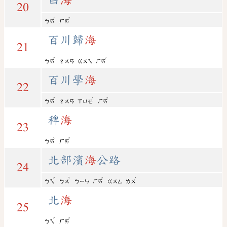
20
ˊ
ˇ
ㄅㄞ
ㄏㄞ
百川歸
海
21
ˇ
ˇ
ㄅㄞ
ㄔㄨㄢ
ㄍㄨㄟ
ㄏㄞ
百川學
海
22
ˇ
ˊ
ˇ
ㄅㄞ
ㄔㄨㄢ
ㄒㄩㄝ
ㄏㄞ
稗
海
23
ˋ
ˇ
ㄅㄞ
ㄏㄞ
北部濱
海
公路
24
ˇ
ˋ
ˇ
ˋ
ㄅㄟ
ㄅㄨ
ㄅㄧㄣ
ㄏㄞ
ㄍㄨㄥ
ㄌㄨ
北
海
25
ˇ
ˇ
ㄅㄟ
ㄏㄞ