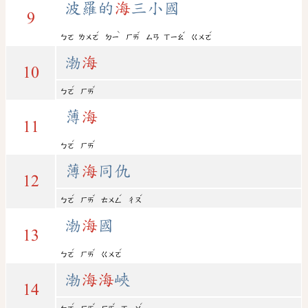
波羅的
海
三小國
9
ˊ
ˋ
ˇ
ˇ
ˊ
ㄅㄛ
ㄌㄨㄛ
ㄉㄧ
ㄏㄞ
ㄙㄢ
ㄒㄧㄠ
ㄍㄨㄛ
渤
海
10
ˊ
ˇ
ㄅㄛ
ㄏㄞ
薄
海
11
ˊ
ˇ
ㄅㄛ
ㄏㄞ
薄
海
同仇
12
ˊ
ˇ
ˊ
ˊ
ㄅㄛ
ㄏㄞ
ㄊㄨㄥ
ㄔㄡ
渤
海
國
13
ˊ
ˇ
ˊ
ㄅㄛ
ㄏㄞ
ㄍㄨㄛ
渤
海
海
峽
14
ˊ
ˇ
ˇ
ˊ