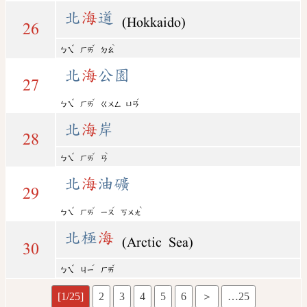
北
海
道
(Hokkaido)
26
ˇ
ˇ
ˋ
ㄅㄟ
ㄏㄞ
ㄉㄠ
北
海
公園
27
ˇ
ˇ
ˊ
ㄅㄟ
ㄏㄞ
ㄍㄨㄥ
ㄩㄢ
北
海
岸
28
ˇ
ˇ
ˋ
ㄅㄟ
ㄏㄞ
ㄢ
北
海
油礦
29
ˇ
ˇ
ˊ
ˋ
ㄅㄟ
ㄏㄞ
ㄧㄡ
ㄎㄨㄤ
北極
海
(Arctic Sea)
30
ˇ
ˊ
ˇ
ㄅㄟ
ㄐㄧ
ㄏㄞ
[1/25]
2
3
4
5
6
＞
…25