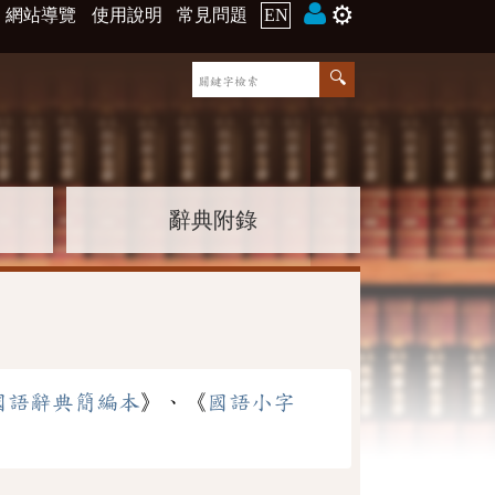
⚙️
網站導覽
使用說明
常見問題
EN
辭典附錄
國語辭典簡編本
》、《
國語小字