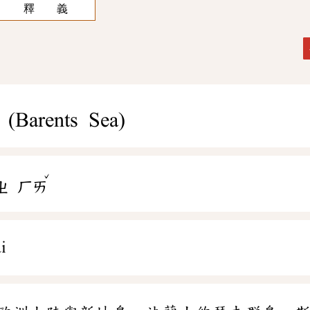
釋 義
(Barents Sea)
ˇ
ㄓ
ㄏㄞ
i