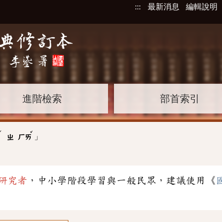
:::
最新消息
編輯說明
進階檢索
部首索引
ˊ
ˇ
」
ㄣ
ㄓ
ㄏㄞ
研究者
，中小學階段學習與一般民眾，建議使用《