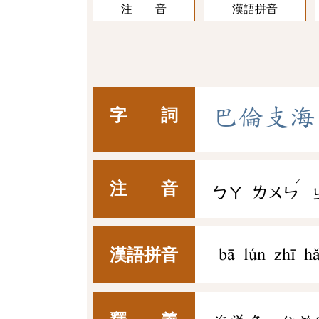
注 音
漢語拼音
巴
倫
支
海
字 詞
ˊ
注 音
ㄅㄚ
ㄌㄨㄣ
漢語拼音
bā lún zhī hǎ