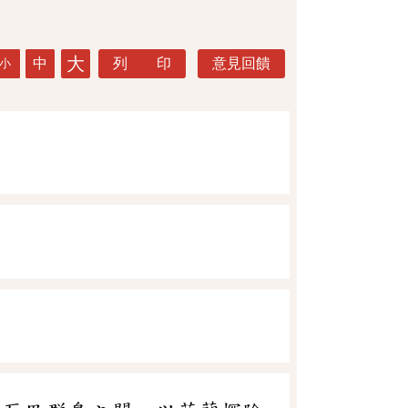
大
中
列 印
意見回饋
小