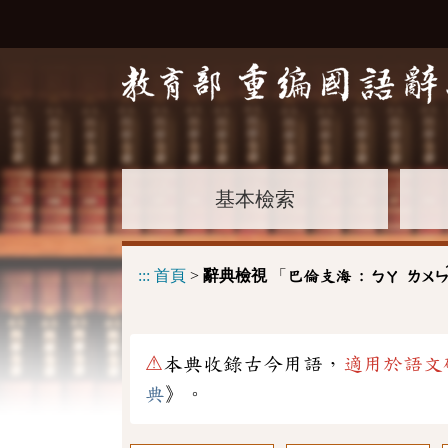
基本檢索
:::
首頁
>
辭典檢視
「
巴倫支海 :
ㄅㄚ
ㄌㄨ
⚠
本典收錄古今用語，
適用於語文
典
》。