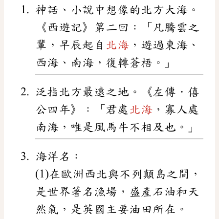
神話、小說中想像的北方大海。
《西遊記》第二回：「凡騰雲之
輩，早辰起自
北海
，遊過東海、
西海、南海，復轉蒼梧。」
泛指北方最遠之地。《左傳．僖
公四年》：「君處
北海
，寡人處
南海，唯是風馬牛不相及也。」
海洋名：
(1)在歐洲西北與不列顛島之間，
是世界著名漁場，盛產石油和天
然氣，是英國主要油田所在。