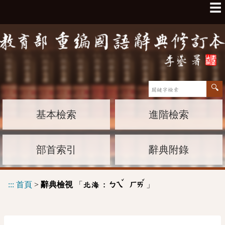
☰
基本檢索
進階檢索
部首索引
辭典附錄
ˇ
ˇ
:::
首頁
>
辭典檢視
「
」
北海 :
ㄅㄟ
ㄏㄞ