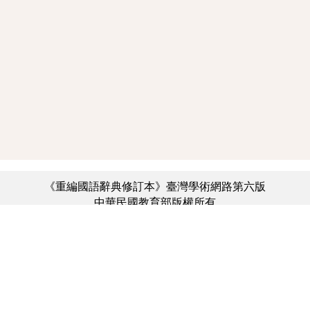
《重編國語辭典修訂本》臺灣學術網路第六版
中華民國教育部版權所有
:::
個資法及隱私聲明
|
辭典公眾授權網
|
意見交流
|
網網相連
三峽總院區地址：新北市三峽區三樹路2號、