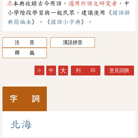
⚠
本典收錄古今用語，
適用於語文研究者
，中
小學階段學習與一般民眾，建議使用《
國語辭
典簡編本
》、《
國語小字典
》。
注 音
漢語拼音
釋 義
大
中
列 印
意見回饋
小
字 詞
北
海