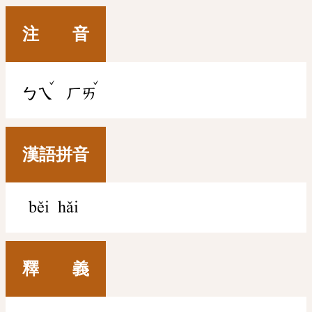
注 音
ˇ
ˇ
ㄅㄟ
ㄏㄞ
漢語拼音
běi hǎi
釋 義