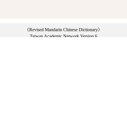
《Revised Mandarin Chinese Dictionary》
Taiwan Academic Network Version 6
©2021 Ministry of Education, R.O.C. All rights reserved.
︿
:::
Privacy statement
|
Dictionary network
|
Opinion exchange
|
Network Links
Headquarters: No. 2, Sanshu Rd., Sanxia Dist., New Taipei City 23703, Taiwan
(R.O.C.)、
Taipei Branch: No. 179, Sec. 1, Heping E. Rd., Daan Dist., Taipei City 10644,
Taiwan (R.O.C.)、
Taichung Branch Offices: No. 67, Shifan St., Fengyuan Dist., Taichung City 42081,
Taiwan (R.O.C.)
Telephone Switchboard：(02)7740-7890、
Fax：(02)7740-7064、
TANet VoIP：9009-7890