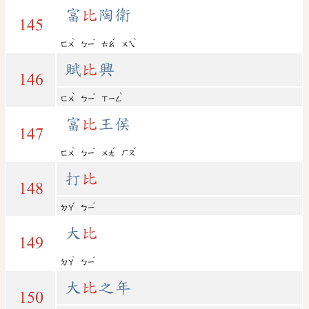
富
比
陶衛
145
ˋ
ˇ
ˊ
ˋ
ㄈㄨ
ㄅㄧ
ㄊㄠ
ㄨㄟ
賦
比
興
146
ˋ
ˇ
ˋ
ㄈㄨ
ㄅㄧ
ㄒㄧㄥ
富
比
王侯
147
ˋ
ˇ
ˊ
ˊ
ㄈㄨ
ㄅㄧ
ㄨㄤ
ㄏㄡ
打
比
148
ˇ
ˇ
ㄉㄚ
ㄅㄧ
大
比
149
ˋ
ˇ
ㄉㄚ
ㄅㄧ
大
比
之年
150