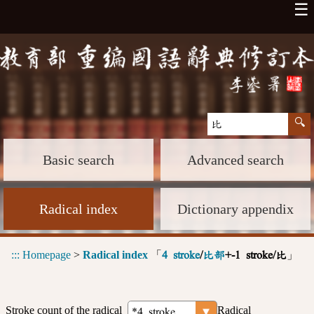
☰
Basic search
Advanced search
Radical index
Dictionary appendix
:::
Homepage
>
Radical index
「
」
4 stroke
/
比部
+-1 stroke/比
Stroke count of the radical
Radical