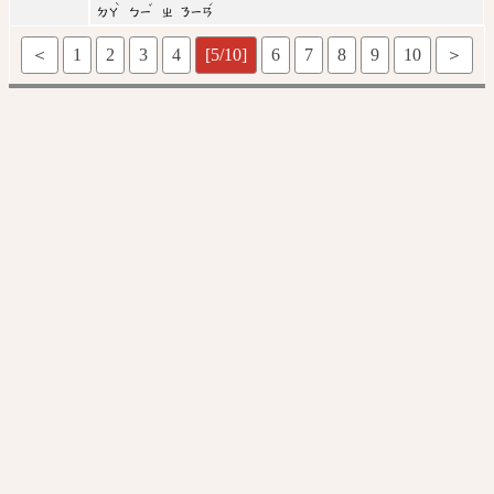
ˋ
ˇ
ˊ
ㄉㄚ
ㄅㄧ
ㄓ
ㄋㄧㄢ
＜
1
2
3
4
[5/10]
6
7
8
9
10
＞