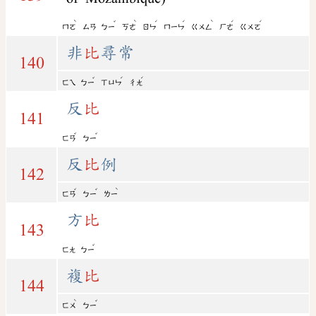
ˋ
ˇ
ˋ
ˊ
ˊ
ˋ
ˊ
ˊ
ㄇㄛ
ㄙㄢ
ㄅㄧ
ㄎㄜ
ㄖㄣ
ㄇㄧㄣ
ㄍㄨㄥ
ㄏㄜ
ㄍㄨㄛ
非
比
尋常
140
ˇ
ˊ
ˊ
ㄈㄟ
ㄅㄧ
ㄒㄩㄣ
ㄔㄤ
反
比
141
ˇ
ˇ
ㄈㄢ
ㄅㄧ
反
比
例
142
ˇ
ˇ
ˋ
ㄈㄢ
ㄅㄧ
ㄌㄧ
方
比
143
ˇ
ㄈㄤ
ㄅㄧ
複
比
144
ˋ
ˇ
ㄈㄨ
ㄅㄧ