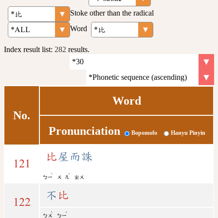
Stoke other than the radical
Word
Index result list:
282
results.
Word
No.
Pronunciation
Bopomofo
Hanyu Pinyin
比
屋而誅
121
ˋ
ˊ
ㄅㄧ
ㄨ
ㄦ
ㄓㄨ
不
比
122
ˋ
ˇ
ㄅㄨ
ㄅㄧ