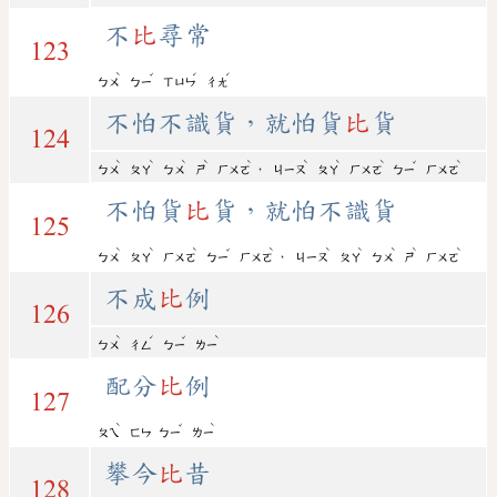
不
比
尋常
123
ˋ
ˇ
ˊ
ˊ
ㄅㄨ
ㄅㄧ
ㄒㄩㄣ
ㄔㄤ
不怕不識貨，就怕貨
比
貨
124
ˋ
ˋ
ˋ
ˋ
ˋ
ˋ
ˋ
ˋ
ˇ
ˋ
，
ㄅㄨ
ㄆㄚ
ㄅㄨ
ㄕ
ㄏㄨㄛ
ㄐㄧㄡ
ㄆㄚ
ㄏㄨㄛ
ㄅㄧ
ㄏㄨㄛ
不怕貨
比
貨，就怕不識貨
125
ˋ
ˋ
ˋ
ˇ
ˋ
ˋ
ˋ
ˋ
ˋ
ˋ
，
ㄅㄨ
ㄆㄚ
ㄏㄨㄛ
ㄅㄧ
ㄏㄨㄛ
ㄐㄧㄡ
ㄆㄚ
ㄅㄨ
ㄕ
ㄏㄨㄛ
不成
比
例
126
ˋ
ˊ
ˇ
ˋ
ㄅㄨ
ㄔㄥ
ㄅㄧ
ㄌㄧ
配分
比
例
127
ˋ
ˇ
ˋ
ㄆㄟ
ㄈㄣ
ㄅㄧ
ㄌㄧ
攀今
比
昔
128