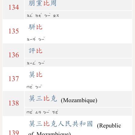
朋黨
比
周
134
ˊ
ˇ
ˋ
ㄆㄥ
ㄉㄤ
ㄅㄧ
ㄓㄡ
駢
比
135
ˊ
ˋ
ㄆㄧㄢ
ㄅㄧ
評
比
136
ˊ
ˇ
ㄆㄧㄥ
ㄅㄧ
莫
比
137
ˋ
ˇ
ㄇㄛ
ㄅㄧ
莫三
比
克
(Mozambique)
138
ˋ
ˇ
ˋ
ㄇㄛ
ㄙㄢ
ㄅㄧ
ㄎㄜ
莫三
比
克人民共和國
(Republic
139
of Mozambique)