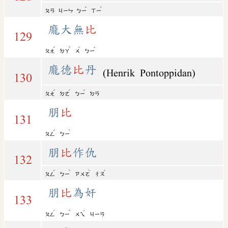
ˇ
ˊ
ㄆㄢ
ㄐㄧㄣ
ㄅㄧ
ㄒㄧ
龐大無
比
129
ˊ
ˋ
ˊ
ˇ
ㄆㄤ
ㄉㄚ
ㄨ
ㄅㄧ
龐德
比
丹
(Henrik Pontoppidan)
130
ˊ
ˊ
ˇ
ㄆㄤ
ㄉㄜ
ㄅㄧ
ㄉㄢ
朋
比
131
ˊ
ˋ
ㄆㄥ
ㄅㄧ
朋
比
作仇
132
ˊ
ˋ
ˋ
ˊ
ㄆㄥ
ㄅㄧ
ㄗㄨㄛ
ㄔㄡ
朋
比
為奸
133
ˊ
ˋ
ˊ
ㄆㄥ
ㄅㄧ
ㄨㄟ
ㄐㄧㄢ