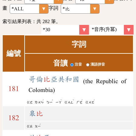
畫
字詞
索引結果列表：共 282 筆。
字詞
編號
音讀
注音
漢語拼音
哥倫
比
亞共和國
(the Republic of
181
Colombia)
ˊ
ˇ
ˋ
ˋ
ˊ
ˊ
ㄍㄜ
ㄌㄨㄣ
ㄅㄧ
ㄧㄚ
ㄍㄨㄥ
ㄏㄜ
ㄍㄨㄛ
皋
比
182
ˊ
ㄍㄠ
ㄆㄧ