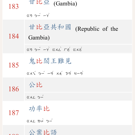
甘
比
亞
(Gambia)
183
ˇ
ˋ
ㄍㄢ
ㄅㄧ
ㄧㄚ
甘
比
亞共和國
(Republic of the
184
Gambia)
ˇ
ˋ
ˋ
ˊ
ˊ
ㄍㄢ
ㄅㄧ
ㄧㄚ
ㄍㄨㄥ
ㄏㄜ
ㄍㄨㄛ
鬼
比
閻王難見
185
ˇ
ˇ
ˊ
ˊ
ˊ
ˋ
ㄍㄨㄟ
ㄅㄧ
ㄧㄢ
ㄨㄤ
ㄋㄢ
ㄐㄧㄢ
公
比
186
ˇ
ㄍㄨㄥ
ㄅㄧ
功率
比
187
ˋ
ˇ
ㄍㄨㄥ
ㄌㄩ
ㄅㄧ
公案
比
語