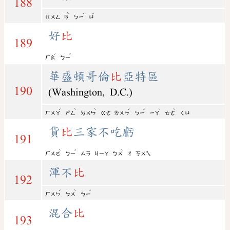
188
ˋ
ˇ
ˇ
ㄍㄨㄥ
ㄢ
ㄅㄧ
ㄩ
好
比
189
ˇ
ˇ
ㄏㄠ
ㄅㄧ
華盛頓哥倫
比
亞特區
190
(Washington, D.C.)
ˊ
ˋ
ˋ
ˊ
ˇ
ˋ
ˋ
ㄏㄨㄚ
ㄕㄥ
ㄉㄨㄣ
ㄍㄜ
ㄌㄨㄣ
ㄅㄧ
ㄧㄚ
ㄊㄜ
ㄑㄩ
貨
比
三家不吃虧
191
ˋ
ˇ
ˋ
ㄏㄨㄛ
ㄅㄧ
ㄙㄢ
ㄐㄧㄚ
ㄅㄨ
ㄔ
ㄎㄨㄟ
渾不
比
192
ˊ
ˋ
ˇ
ㄏㄨㄣ
ㄅㄨ
ㄅㄧ
混合
比
193