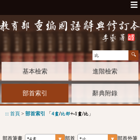
☰
基本檢索
進階檢索
部首索引
辭典附錄
:::
首頁
>
部首索引
「
」
4畫
/
比部
+-1畫/比
部首筆畫
部首
部首外筆