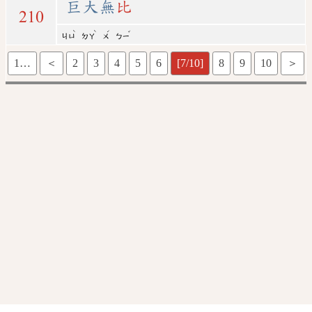
巨大無
比
210
ˋ
ˋ
ˊ
ˇ
ㄐㄩ
ㄉㄚ
ㄨ
ㄅㄧ
1…
＜
2
3
4
5
6
[7/10]
8
9
10
＞