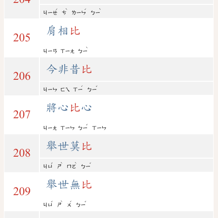
ˊ
ˋ
ˊ
ˋ
ㄐㄧㄝ
ㄘ
ㄌㄧㄣ
ㄅㄧ
肩相
比
205
ˋ
ㄐㄧㄢ
ㄒㄧㄤ
ㄅㄧ
今非昔
比
206
ˊ
ˇ
ㄐㄧㄣ
ㄈㄟ
ㄒㄧ
ㄅㄧ
將心
比
心
207
ˇ
ㄐㄧㄤ
ㄒㄧㄣ
ㄅㄧ
ㄒㄧㄣ
舉世莫
比
208
ˇ
ˋ
ˋ
ˇ
ㄐㄩ
ㄕ
ㄇㄛ
ㄅㄧ
舉世無
比
209
ˇ
ˋ
ˊ
ˇ
ㄐㄩ
ㄕ
ㄨ
ㄅㄧ