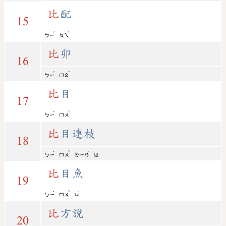
比
配
15
ˇ
ˋ
ㄅㄧ
ㄆㄟ
比
卯
16
ˇ
ˇ
ㄅㄧ
ㄇㄠ
比
目
17
ˇ
ˋ
ㄅㄧ
ㄇㄨ
比
目連枝
18
ˇ
ˋ
ˊ
ㄅㄧ
ㄇㄨ
ㄌㄧㄢ
ㄓ
比
目魚
19
ˇ
ˋ
ˊ
ㄅㄧ
ㄇㄨ
ㄩ
比
方說
20