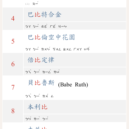
ˊ
ㄆㄧ
巴
比
特合金
4
ˇ
ˋ
ˊ
ㄅㄚ
ㄅㄧ
ㄊㄜ
ㄏㄜ
ㄐㄧㄣ
巴
比
倫空中花園
5
ˇ
ˊ
ˊ
ㄅㄚ
ㄅㄧ
ㄌㄨㄣ
ㄎㄨㄥ
ㄓㄨㄥ
ㄏㄨㄚ
ㄩㄢ
倍
比
定律
6
ˋ
ˇ
ˋ
ˋ
ㄅㄟ
ㄅㄧ
ㄉㄧㄥ
ㄌㄩ
貝
比
魯斯
(Babe Ruth)
7
ˋ
ˇ
ˇ
ㄅㄟ
ㄅㄧ
ㄌㄨ
ㄙ
本利
比
8
ˇ
ˋ
ˇ
ㄅㄣ
ㄌㄧ
ㄅㄧ