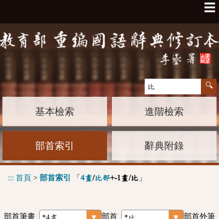
☰
基本檢索
進階檢索
部首索引
辭典附錄
:::
首頁
>
部首索引
「
」
4畫
/
比部
+-1畫/比
部首筆畫
部首
部首外筆