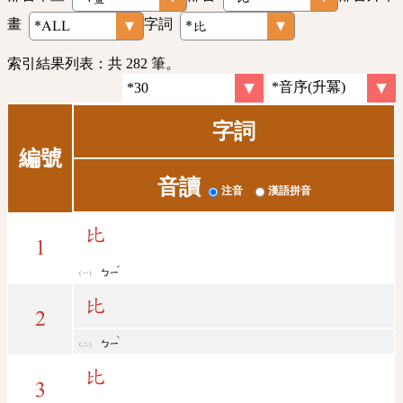
畫
字詞
索引結果列表：共 282 筆。
字詞
編號
音讀
注音
漢語拼音
比
1
ˇ
ㄅㄧ
比
2
ˋ
ㄅㄧ
比
3