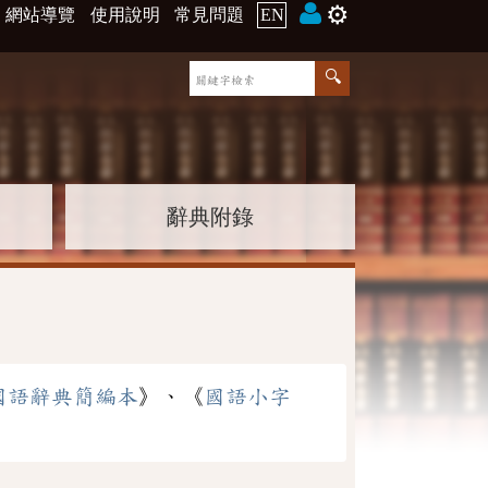
⚙️
網站導覽
使用說明
常見問題
EN
辭典附錄
國語辭典簡編本
》、《
國語小字