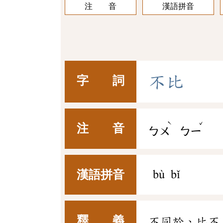
注 音
漢語拼音
不
比
字 詞
ˋ
ˇ
注 音
ㄅㄨ
ㄅㄧ
漢語拼音
bù bǐ
釋 義
不同於、比不