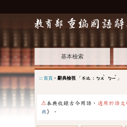
基本檢索
ˋ
ˇ
:::
首頁
>
辭典檢視
「
」
不比 :
ㄅㄨ
ㄅㄧ
⚠
本典收錄古今用語，
適用於語文
典
》。