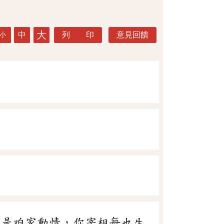
大
中
列 印
意見回饋
小
道是咱家動情，你宰相每也生