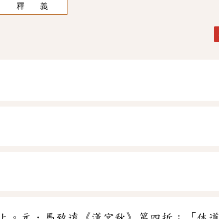
釋 義
上。元．馬致遠《漢宮秋》第四折：「休