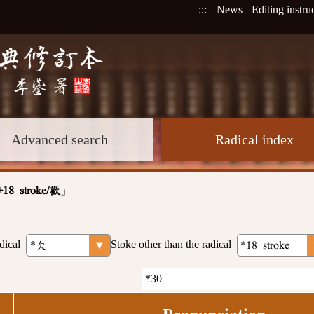
:::
News
Editing instru
Advanced search
Radical index
」
+18 stroke/歡
dical
Stoke other than the radical