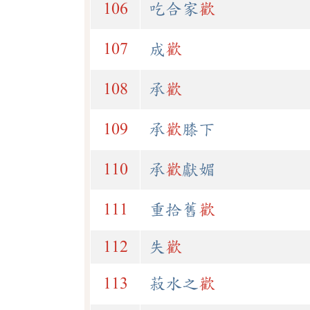
106
吃合家
歡
107
成
歡
108
承
歡
109
承
歡
膝下
110
承
歡
獻媚
111
重拾舊
歡
112
失
歡
113
菽水之
歡