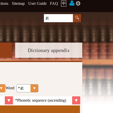
⚙️
ctions
Sitemap
User Guide
FAQ
中
Dictionary appendix
Word