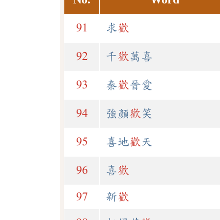
91
求
歡
92
千
歡
萬喜
93
秦
歡
晉愛
94
強顏
歡
笑
95
喜地
歡
天
96
喜
歡
97
新
歡