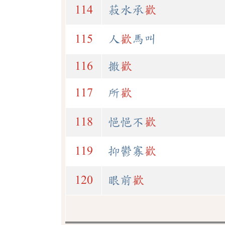
114
菽水承
歡
115
人
歡
馬叫
116
撒
歡
117
所
歡
118
悒悒不
歡
119
抑鬱寡
歡
120
眼前
歡