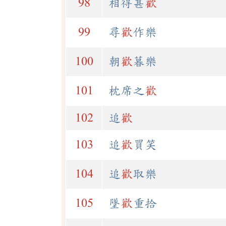
98
相得甚
歡
99
尋
歡
作樂
100
朝
歡
暮樂
101
枕席之
歡
102
追
歡
103
追
歡
買笑
104
追
歡
取樂
105
墜
歡
重拾