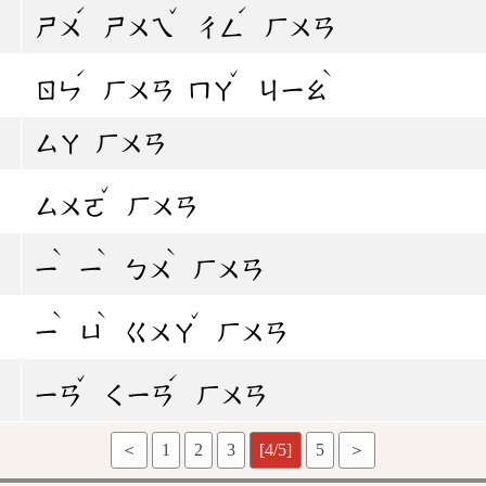
ˊ
ˇ
ˊ
ㄕㄨ
ㄕㄨㄟ
ㄔㄥ
ㄏㄨㄢ
ˊ
ˇ
ˋ
ㄖㄣ
ㄏㄨㄢ
ㄇㄚ
ㄐㄧㄠ
ㄙㄚ
ㄏㄨㄢ
ˇ
ㄙㄨㄛ
ㄏㄨㄢ
ˋ
ˋ
ˋ
ㄧ
ㄧ
ㄅㄨ
ㄏㄨㄢ
ˋ
ˋ
ˇ
ㄧ
ㄩ
ㄍㄨㄚ
ㄏㄨㄢ
ˇ
ˊ
ㄧㄢ
ㄑㄧㄢ
ㄏㄨㄢ
＜
1
2
3
[4/5]
5
＞