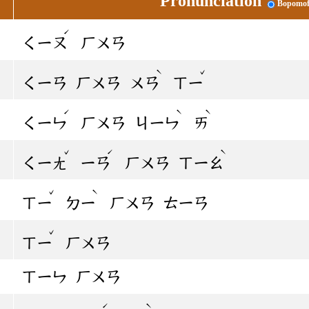
Pronunciation
Bopomo
ˊ
ㄑㄧㄡ
ㄏㄨㄢ
ˋ
ˇ
ㄑㄧㄢ
ㄏㄨㄢ
ㄨㄢ
ㄒㄧ
ˊ
ˋ
ˋ
ㄑㄧㄣ
ㄏㄨㄢ
ㄐㄧㄣ
ㄞ
ˇ
ˊ
ˋ
ㄑㄧㄤ
ㄧㄢ
ㄏㄨㄢ
ㄒㄧㄠ
ˇ
ˋ
ㄒㄧ
ㄉㄧ
ㄏㄨㄢ
ㄊㄧㄢ
ˇ
ㄒㄧ
ㄏㄨㄢ
ㄒㄧㄣ
ㄏㄨㄢ
ˊ
ˋ