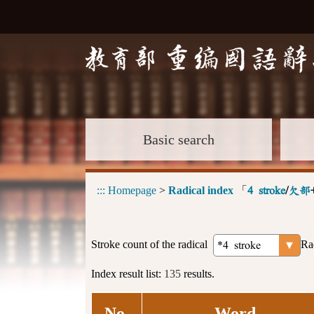
Basic search
:::
Homepage
>
Radical index
「
4 stroke
/
欠部
Stroke count of the radical
Ra
Index result list:
135
results.
No.
Word