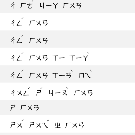
ˊ
ㄔ
ㄏㄜ
ㄐㄧㄚ
ㄏㄨㄢ
ˊ
ㄔㄥ
ㄏㄨㄢ
ˊ
ㄔㄥ
ㄏㄨㄢ
ˊ
ˋ
ㄔㄥ
ㄏㄨㄢ
ㄒㄧ
ㄒㄧㄚ
ˊ
ˋ
ˋ
ㄔㄥ
ㄏㄨㄢ
ㄒㄧㄢ
ㄇㄟ
ˊ
ˊ
ˋ
ㄔㄨㄥ
ㄕ
ㄐㄧㄡ
ㄏㄨㄢ
ㄕ
ㄏㄨㄢ
ˊ
ˇ
ㄕㄨ
ㄕㄨㄟ
ㄓ
ㄏㄨㄢ