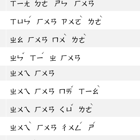
ㄒㄧㄤ
ㄉㄜ
ㄕㄣ
ㄏㄨㄢ
ˊ
ˋ
ˋ
ㄒㄩㄣ
ㄏㄨㄢ
ㄗㄨㄛ
ㄌㄜ
ˋ
ˋ
ㄓㄠ
ㄏㄨㄢ
ㄇㄨ
ㄌㄜ
ˇ
ˊ
ㄓㄣ
ㄒㄧ
ㄓ
ㄏㄨㄢ
ㄓㄨㄟ
ㄏㄨㄢ
ˇ
ˋ
ㄓㄨㄟ
ㄏㄨㄢ
ㄇㄞ
ㄒㄧㄠ
ˇ
ˋ
ㄓㄨㄟ
ㄏㄨㄢ
ㄑㄩ
ㄌㄜ
ˋ
ˊ
ˊ
ㄓㄨㄟ
ㄏㄨㄢ
ㄔㄨㄥ
ㄕ