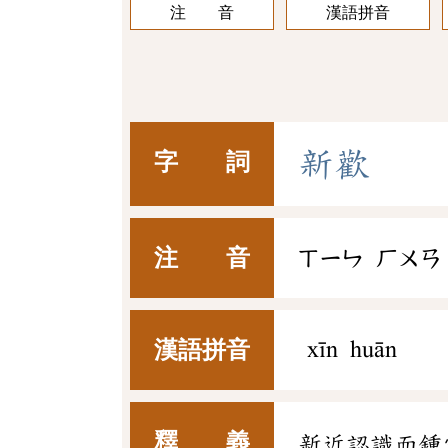
注 音
漢語拼音
新
歡
字 詞
注 音
ㄒㄧㄣ
ㄏㄨㄢ
漢語拼音
xīn huān
釋 義
新近認識而鍾