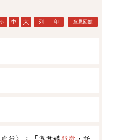
大
中
列 印
意見回饋
小
猛虎行〉：「與君媾
新歡
，託