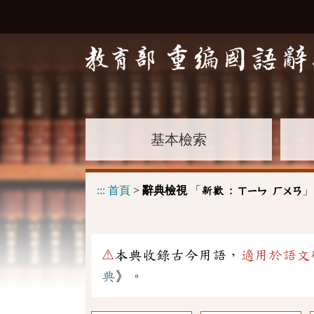
基本檢索
:::
首頁
>
辭典檢視
「
」
新歡 :
ㄒㄧㄣ
ㄏㄨㄢ
⚠
本典收錄古今用語，
適用於語文
典
》。