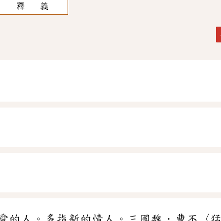
釋 義
愛的人。多指新的情人。三國魏．曹丕〈