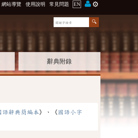
⚙️
網站導覽
使用說明
常見問題
EN
辭典附錄
國語辭典簡編本
》、《
國語小字