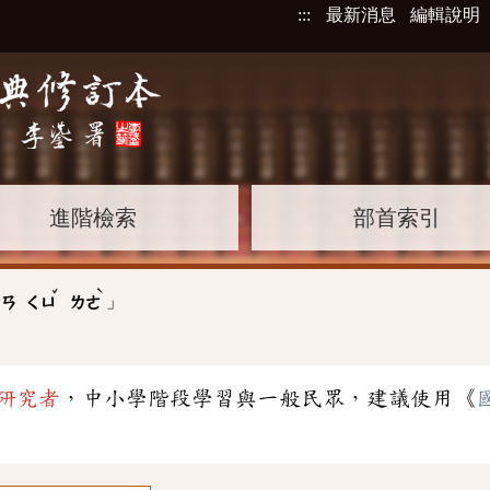
:::
最新消息
編輯說明
進階檢索
部首索引
ˇ
ˋ
」
ㄨㄢ
ㄑㄩ
ㄌㄜ
研究者
，中小學階段學習與一般民眾，建議使用《