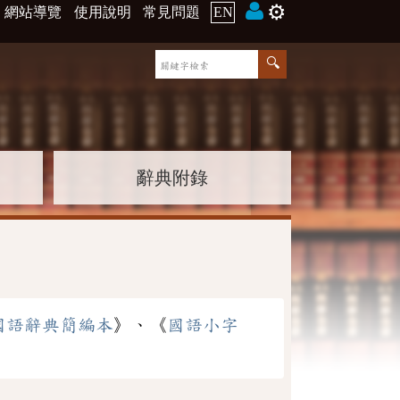
⚙️
網站導覽
使用說明
常見問題
EN
辭典附錄
國語辭典簡編本
》、《
國語小字