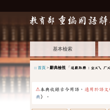
基本檢索
:::
首頁
>
辭典檢視
「
追歡取樂 :
ㄓㄨㄟ
ㄏ
⚠
本典收錄古今用語，
適用於語文
典
》。