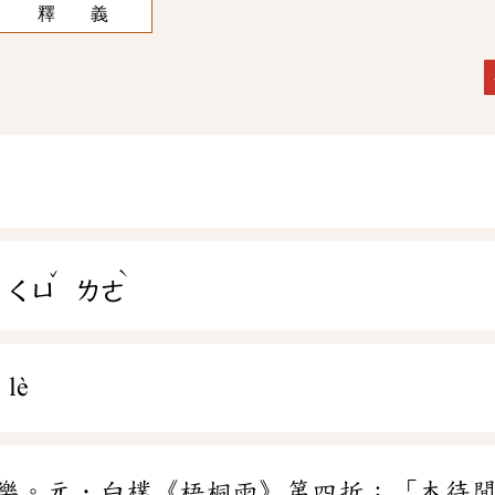
釋 義
ˇ
ˋ
ㄑㄩ
ㄌㄜ
 lè
樂。元．白樸《梧桐雨》第四折：「本待