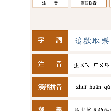
注 音
漢語拼音
追
歡
取
樂
字 詞
注 音
ㄓㄨㄟ
ㄏㄨㄢ
漢語拼音
zhuī huān qǔ
釋 義
追求聲色的快