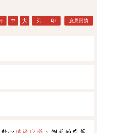
大
中
列 印
意見回饋
小
閒散心
追歡取樂
，倒惹的感舊