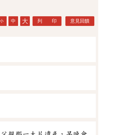
大
中
列 印
意見回饋
小
，父親那一大片遺產，早晚會