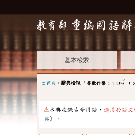
基本檢索
ˊ
:::
首頁
>
辭典檢視
「
尋歡作樂 :
ㄒㄩㄣ
ㄏ
⚠
本典收錄古今用語，
適用於語文
典
》。