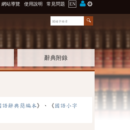
⚙️
網站導覽
使用說明
常見問題
EN
辭典附錄
國語辭典簡編本
》、《
國語小字