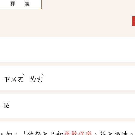
釋 義
ˋ
ˋ
ㄢ
ㄗㄨㄛ
ㄌㄜ
 lè
。如：「他整天只知
尋歡作樂
、花天酒地