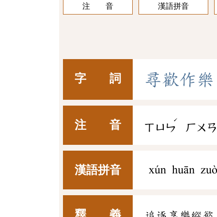
注 音
漢語拼音
尋
歡
作
樂
字 詞
ˊ
注 音
ㄒㄩㄣ
ㄏㄨ
漢語拼音
xún huān zuò
釋 義
追逐享樂縱慾