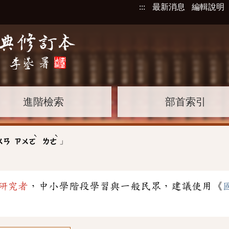
:::
最新消息
編輯說明
進階檢索
部首索引
ˋ
ˋ
」
ㄨㄢ
ㄗㄨㄛ
ㄌㄜ
研究者
，中小學階段學習與一般民眾，建議使用《