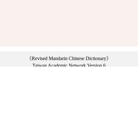
《Revised Mandarin Chinese Dictionary》
Taiwan Academic Network Version 6
©2021 Ministry of Education, R.O.C. All rights reserved.
︿
:::
Privacy statement
|
Dictionary network
|
Opinion exchange
|
Network Links
Headquarters: No. 2, Sanshu Rd., Sanxia Dist., New Taipei City 23703, Taiwan
(R.O.C.)、
Taipei Branch: No. 179, Sec. 1, Heping E. Rd., Daan Dist., Taipei City 10644,