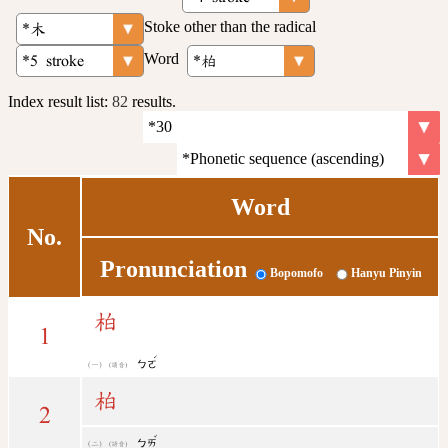
Stoke other than the radical
Word
Index result list:
82
results.
Word
No.
Pronunciation
Bopomofo
Hanyu Pinyin
柏
1
ˊ
ㄅㄛ
(讀音)
柏
2
ˇ
ㄅㄞ
(語音)