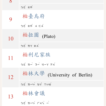
8
ˊ
ˊ
ㄅㄛ
ㄊㄞ
柏
臺烏府
9
ˊ
ˊ
ˇ
ㄅㄛ
ㄊㄞ
ㄨ
ㄈㄨ
柏
拉圖
(Plato)
10
ˊ
ˊ
ㄅㄛ
ㄌㄚ
ㄊㄨ
柏
利尼家族
11
ˊ
ˋ
ˊ
ˊ
ㄅㄛ
ㄌㄧ
ㄋㄧ
ㄐㄧㄚ
ㄗㄨ
柏
林大學
(University of Berlin)
12
ˊ
ˊ
ˋ
ˊ
ㄅㄛ
ㄌㄧㄣ
ㄉㄚ
ㄒㄩㄝ
柏
林會議
13
ˊ
ˊ
ˋ
ˋ
ㄅㄛ
ㄌㄧㄣ
ㄏㄨㄟ
ㄧ