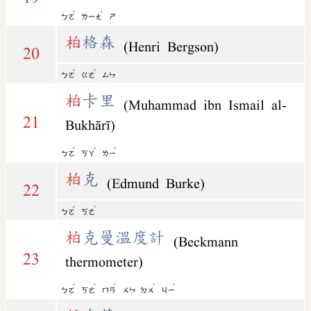
ˊ
ˊ
ㄅㄛ
ㄌㄧㄤ
ㄕ
柏
格森
(Henri Bergson)
20
ˊ
ˊ
ㄅㄛ
ㄍㄜ
ㄙㄣ
柏
卡里
(Muhammad ibn Ismail al-
21
Bukhārī)
ˊ
ˇ
ˇ
ㄅㄛ
ㄎㄚ
ㄌㄧ
柏
克
(Edmund Burke)
22
ˊ
ˋ
ㄅㄛ
ㄎㄜ
柏
克曼溫度計
(Beckmann
23
thermometer)
ˊ
ˋ
ˋ
ˋ
ˋ
ㄅㄛ
ㄎㄜ
ㄇㄢ
ㄨㄣ
ㄉㄨ
ㄐㄧ