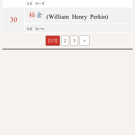
ˊ
ˇ
ㄅㄛ
ㄐㄧㄡ
柏
金
(William Henry Perkin)
30
ˊ
ㄅㄛ
ㄐㄧㄣ
[1/3]
2
3
＞