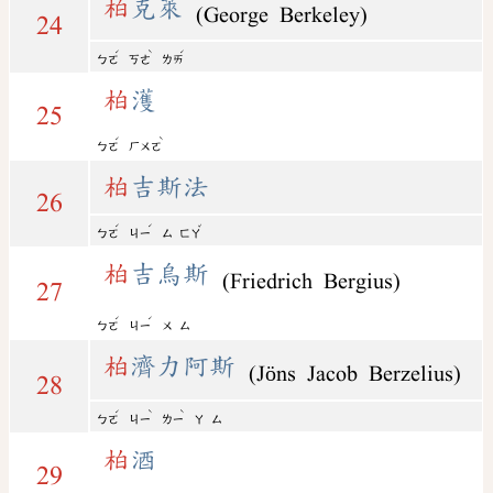
柏
克萊
(George Berkeley)
24
ˊ
ˋ
ˊ
ㄅㄛ
ㄎㄜ
ㄌㄞ
柏
濩
25
ˊ
ˋ
ㄅㄛ
ㄏㄨㄛ
柏
吉斯法
26
ˊ
ˊ
ˇ
ㄅㄛ
ㄐㄧ
ㄙ
ㄈㄚ
柏
吉烏斯
(Friedrich Bergius)
27
ˊ
ˊ
ㄅㄛ
ㄐㄧ
ㄨ
ㄙ
柏
濟力阿斯
(Jöns Jacob Berzelius)
28
ˊ
ˋ
ˋ
ㄅㄛ
ㄐㄧ
ㄌㄧ
ㄚ
ㄙ
柏
酒
29