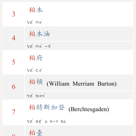
柏
木
3
ˊ
ˋ
ㄅㄛ
ㄇㄨ
柏
木油
4
ˊ
ˋ
ˊ
ㄅㄛ
ㄇㄨ
ㄧㄡ
柏
府
5
ˊ
ˇ
ㄅㄛ
ㄈㄨ
柏
頓
(William Merriam Burton)
6
ˊ
ˋ
ㄅㄛ
ㄉㄨㄣ
柏
特斯加登
(Berchtesgaden)
7
ˊ
ˋ
ㄅㄛ
ㄊㄜ
ㄙ
ㄐㄧㄚ
ㄉㄥ
柏
臺