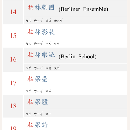
柏
林劇團
(Berliner Ensemble)
14
ˊ
ˊ
ˋ
ˊ
ㄅㄛ
ㄌㄧㄣ
ㄐㄩ
ㄊㄨㄢ
柏
林影展
15
ˊ
ˊ
ˇ
ˇ
ㄅㄛ
ㄌㄧㄣ
ㄧㄥ
ㄓㄢ
柏
林樂派
(Berlin School)
16
ˊ
ˊ
ˋ
ˋ
ㄅㄛ
ㄌㄧㄣ
ㄩㄝ
ㄆㄞ
柏
梁臺
17
ˊ
ˊ
ˊ
ㄅㄛ
ㄌㄧㄤ
ㄊㄞ
柏
梁體
18
ˊ
ˊ
ˇ
ㄅㄛ
ㄌㄧㄤ
ㄊㄧ
柏
梁詩
19