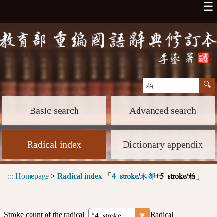
☰
Basic search
Advanced search
Radical index
Dictionary appendix
:::
Homepage
>
Radical index
「
」
4 stroke
/
木部
+5 stroke/柏
Stroke count of the radical
Radical