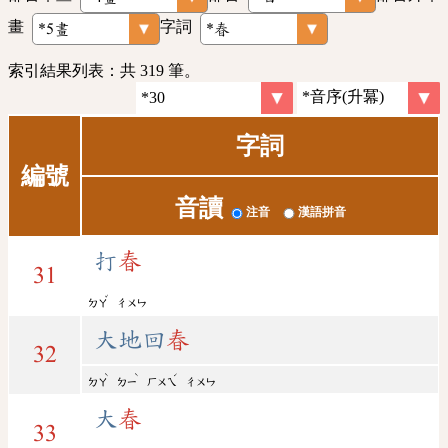
畫
字詞
索引結果列表：共 319 筆。
字詞
編號
音讀
注音
漢語拼音
打
春
31
ˇ
ㄉㄚ
ㄔㄨㄣ
大地回
春
32
ˋ
ˋ
ˊ
ㄉㄚ
ㄉㄧ
ㄏㄨㄟ
ㄔㄨㄣ
大
春
33