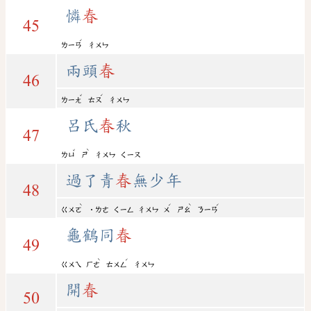
憐
春
45
ˊ
ㄌㄧㄢ
ㄔㄨㄣ
兩頭
春
46
ˇ
ˊ
ㄌㄧㄤ
ㄊㄡ
ㄔㄨㄣ
呂氏
春
秋
47
ˇ
ˋ
ㄌㄩ
ㄕ
ㄔㄨㄣ
ㄑㄧㄡ
過了青
春
無少年
48
ˋ
ˊ
ˋ
ˊ
ㄍㄨㄛ
˙ㄌㄜ
ㄑㄧㄥ
ㄔㄨㄣ
ㄨ
ㄕㄠ
ㄋㄧㄢ
龜鶴同
春
49
ˋ
ˊ
ㄍㄨㄟ
ㄏㄜ
ㄊㄨㄥ
ㄔㄨㄣ
開
春
50