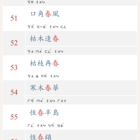
ㄎㄞ
ㄔㄨㄣ
口角
春
風
51
ˇ
ˇ
ㄎㄡ
ㄐㄧㄠ
ㄔㄨㄣ
ㄈㄥ
枯木逢
春
52
ˋ
ˊ
ㄎㄨ
ㄇㄨ
ㄈㄥ
ㄔㄨㄣ
枯枝再
春
53
ˋ
ㄎㄨ
ㄓ
ㄗㄞ
ㄔㄨㄣ
寒木
春
華
54
ˊ
ˋ
ㄏㄢ
ㄇㄨ
ㄔㄨㄣ
ㄏㄨㄚ
恆
春
半島
55
ˊ
ˋ
ˇ
ㄏㄥ
ㄔㄨㄣ
ㄅㄢ
ㄉㄠ
恆
春
鎮