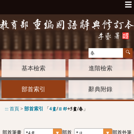
☰
基本檢索
進階檢索
部首索引
辭典附錄
:::
首頁
>
部首索引
「
」
4畫
/
日部
+5畫/春
部首筆畫
部首
部首外筆