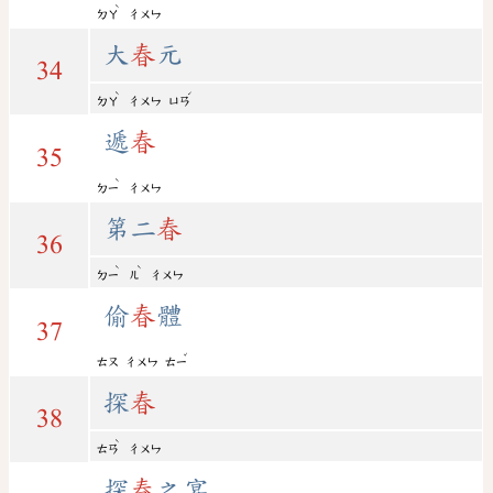
ˋ
ㄉㄚ
ㄔㄨㄣ
大
春
元
34
ˋ
ˊ
ㄉㄚ
ㄔㄨㄣ
ㄩㄢ
遞
春
35
ˋ
ㄉㄧ
ㄔㄨㄣ
第二
春
36
ˋ
ˋ
ㄉㄧ
ㄦ
ㄔㄨㄣ
偷
春
體
37
ˇ
ㄊㄡ
ㄔㄨㄣ
ㄊㄧ
探
春
38
ˋ
ㄊㄢ
ㄔㄨㄣ
探
春
之宴