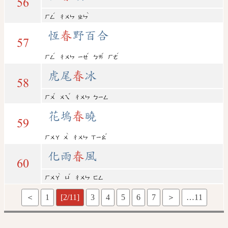
56
ˊ
ˋ
ㄏㄥ
ㄔㄨㄣ
ㄓㄣ
恆
春
野百合
57
ˊ
ˇ
ˇ
ˊ
ㄏㄥ
ㄔㄨㄣ
ㄧㄝ
ㄅㄞ
ㄏㄜ
虎尾
春
冰
58
ˇ
ˇ
ㄏㄨ
ㄨㄟ
ㄔㄨㄣ
ㄅㄧㄥ
花塢
春
曉
59
ˋ
ˇ
ㄏㄨㄚ
ㄨ
ㄔㄨㄣ
ㄒㄧㄠ
化雨
春
風
60
ˋ
ˇ
ㄏㄨㄚ
ㄩ
ㄔㄨㄣ
ㄈㄥ
＜
1
[2/11]
3
4
5
6
7
＞
…11