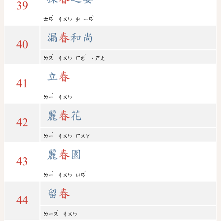
39
ˋ
ˋ
ㄊㄢ
ㄔㄨㄣ
ㄓ
ㄧㄢ
漏
春
和尚
40
ˋ
ˊ
ㄌㄡ
ㄔㄨㄣ
ㄏㄜ
˙ㄕㄤ
立
春
41
ˋ
ㄌㄧ
ㄔㄨㄣ
麗
春
花
42
ˋ
ㄌㄧ
ㄔㄨㄣ
ㄏㄨㄚ
麗
春
園
43
ˋ
ˊ
ㄌㄧ
ㄔㄨㄣ
ㄩㄢ
留
春
44
ˊ
ㄌㄧㄡ
ㄔㄨㄣ