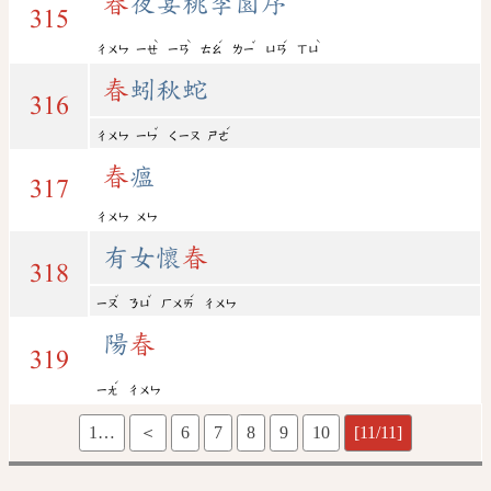
春
夜宴桃李園序
315
ˋ
ˋ
ˊ
ˇ
ˊ
ˋ
ㄔㄨㄣ
ㄧㄝ
ㄧㄢ
ㄊㄠ
ㄌㄧ
ㄩㄢ
ㄒㄩ
春
蚓秋蛇
316
ˇ
ˊ
ㄔㄨㄣ
ㄧㄣ
ㄑㄧㄡ
ㄕㄜ
春
瘟
317
ㄔㄨㄣ
ㄨㄣ
有女懷
春
318
ˇ
ˇ
ˊ
ㄧㄡ
ㄋㄩ
ㄏㄨㄞ
ㄔㄨㄣ
陽
春
319
ˊ
ㄧㄤ
ㄔㄨㄣ
1…
＜
6
7
8
9
10
[11/11]