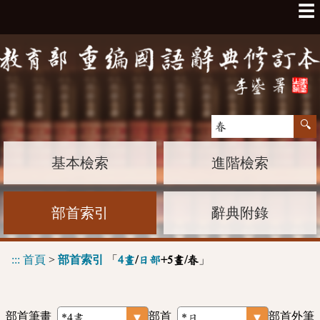
☰
基本檢索
進階檢索
部首索引
辭典附錄
:::
首頁
>
部首索引
「
」
4畫
/
日部
+5畫/春
部首筆畫
部首
部首外筆