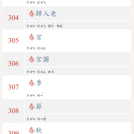
ㄔㄨㄣ
ㄍㄨㄟ
春
歸人老
304
ˊ
ˇ
ㄔㄨㄣ
ㄍㄨㄟ
ㄖㄣ
ㄌㄠ
春
宮
305
ㄔㄨㄣ
ㄍㄨㄥ
春
宮圖
306
ˊ
ㄔㄨㄣ
ㄍㄨㄥ
ㄊㄨ
春
季
307
ˋ
ㄔㄨㄣ
ㄐㄧ
春
節
308
ˊ
ㄔㄨㄣ
ㄐㄧㄝ
春
秋
309