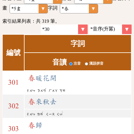
畫
字詞
索引結果列表：共 319 筆。
字詞
編號
音讀
注音
漢語拼音
春
暖花開
301
ˇ
ㄔㄨㄣ
ㄋㄨㄢ
ㄏㄨㄚ
ㄎㄞ
春
來秋去
302
ˊ
ˋ
ㄔㄨㄣ
ㄌㄞ
ㄑㄧㄡ
ㄑㄩ
春
歸
303