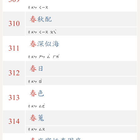
ㄔㄨㄣ
ㄑㄧㄡ
春
秋配
310
ˋ
ㄔㄨㄣ
ㄑㄧㄡ
ㄆㄟ
春
深似海
311
ˋ
ˇ
ㄔㄨㄣ
ㄕㄣ
ㄙ
ㄏㄞ
春
日
312
ˋ
ㄔㄨㄣ
ㄖ
春
色
313
ˋ
ㄔㄨㄣ
ㄙㄜ
春
蒐
314
ㄔㄨㄣ
ㄙㄡ