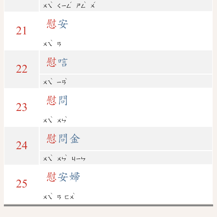
ˋ
ˊ
ˋ
ˊ
ㄨㄟ
ㄑㄧㄥ
ㄕㄥ
ㄨ
慰
安
21
ˋ
ㄨㄟ
ㄢ
慰
唁
22
ˋ
ˋ
ㄨㄟ
ㄧㄢ
慰
問
23
ˋ
ˋ
ㄨㄟ
ㄨㄣ
慰
問金
24
ˋ
ˋ
ㄨㄟ
ㄨㄣ
ㄐㄧㄣ
慰
安婦
25
ˋ
ˋ
ㄨㄟ
ㄢ
ㄈㄨ