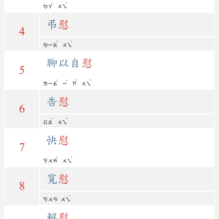
ˋ
ˋ
ㄉㄚ
ㄨㄟ
弔
慰
4
ˋ
ˋ
ㄉㄧㄠ
ㄨㄟ
聊以自
慰
5
ˊ
ˇ
ˋ
ˋ
ㄌㄧㄠ
ㄧ
ㄗ
ㄨㄟ
告
慰
6
ˋ
ˋ
ㄍㄠ
ㄨㄟ
快
慰
7
ˋ
ˋ
ㄎㄨㄞ
ㄨㄟ
寬
慰
8
ˋ
ㄎㄨㄢ
ㄨㄟ
解
慰