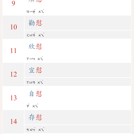
9
ˇ
ˋ
ㄐㄧㄝ
ㄨㄟ
勸
慰
10
ˋ
ˋ
ㄑㄩㄢ
ㄨㄟ
欣
慰
11
ˋ
ㄒㄧㄣ
ㄨㄟ
宣
慰
12
ˋ
ㄒㄩㄢ
ㄨㄟ
自
慰
13
ˋ
ˋ
ㄗ
ㄨㄟ
存
慰
14
ˊ
ˋ
ㄘㄨㄣ
ㄨㄟ