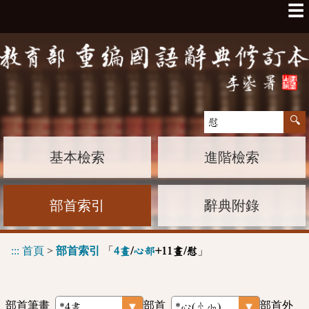
☰
基本檢索
進階檢索
部首索引
辭典附錄
:::
首頁
>
部首索引
「
」
4畫
/
心部
+11畫/慰
部首筆畫
部首
部首外