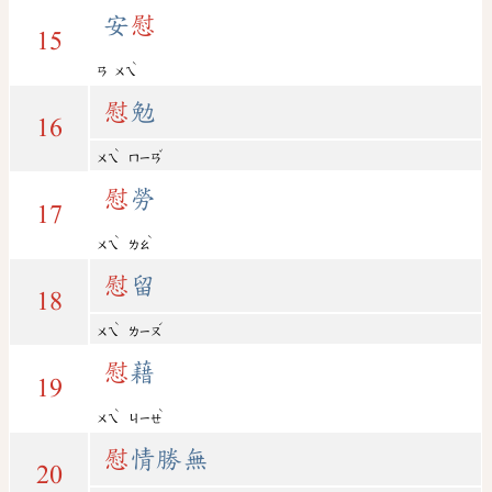
安
慰
15
ˋ
ㄢ
ㄨㄟ
慰
勉
16
ˋ
ˇ
ㄨㄟ
ㄇㄧㄢ
慰
勞
17
ˋ
ˋ
ㄨㄟ
ㄌㄠ
慰
留
18
ˋ
ˊ
ㄨㄟ
ㄌㄧㄡ
慰
藉
19
ˋ
ˋ
ㄨㄟ
ㄐㄧㄝ
慰
情勝無
20