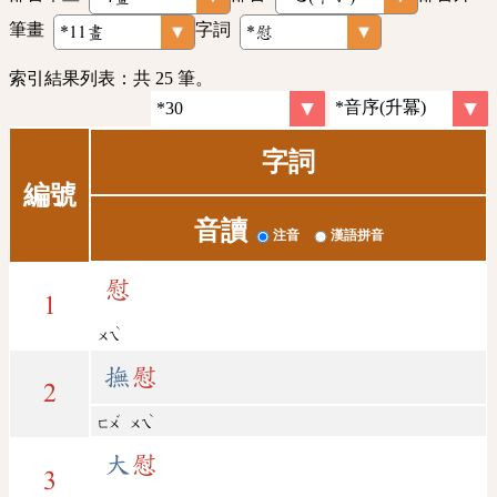
筆畫
字詞
索引結果列表：共 25 筆。
字詞
編號
音讀
注音
漢語拼音
慰
1
ˋ
ㄨㄟ
撫
慰
2
ˇ
ˋ
ㄈㄨ
ㄨㄟ
大
慰
3