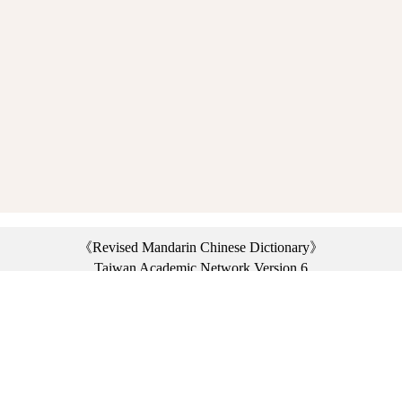
《Revised Mandarin Chinese Dictionary》
Taiwan Academic Network Version 6
©2021 Ministry of Education, R.O.C. All rights reserved.