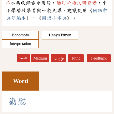
⚠
本典收錄古今用語，
適用於語文研究者
，中
小學階段學習與一般民眾，建議使用《
國語辭
典簡編本
》、《
國語小字典
》。
Bopomofo
Hanyu Pinyin
Interpretation
Large
Medium
Print
Feedback
Small
Word
勸
慰