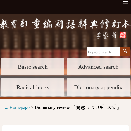
☰
Basic search
Advanced search
Radical index
Dictionary appendix
ˋ
ˋ
:::
Homepage
>
Dictionary review
「
」
勸慰 :
ㄑㄩㄢ
ㄨㄟ