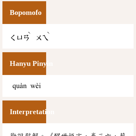
Bopomofo
ˋ
ˋ
ㄑㄩㄢ
ㄨㄟ
Hanyu Pinyin
quàn wèi
Interpretation
勸說慰解。《醒世恆言．卷三六．蔡