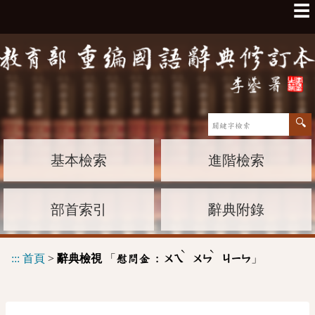
☰
基本檢索
進階檢索
部首索引
辭典附錄
ˋ
ˋ
:::
首頁
>
辭典檢視
「
」
慰問金 :
ㄨㄟ
ㄨㄣ
ㄐㄧㄣ