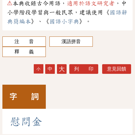
⚠
本典收錄古今用語，
適用於語文研究者
，中
小學階段學習與一般民眾，建議使用《
國語辭
典簡編本
》、《
國語小字典
》。
注 音
漢語拼音
釋 義
大
中
列 印
意見回饋
小
字 詞
慰
問
金