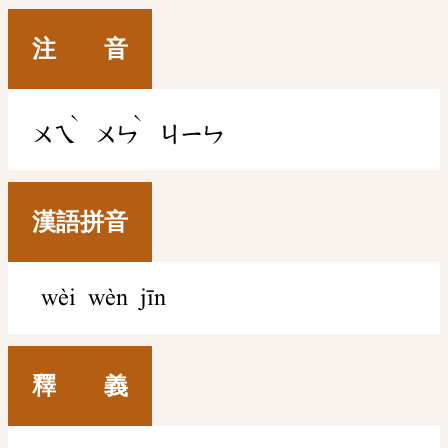
注 音
ˋ
ˋ
ㄨㄟ
ㄨㄣ
ㄐㄧㄣ
漢語拼音
wèi wèn jīn
釋 義