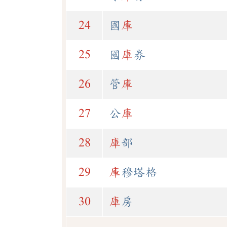
24
國
庫
25
國
庫
券
26
管
庫
27
公
庫
28
庫
部
29
庫
穆塔格
30
庫
房