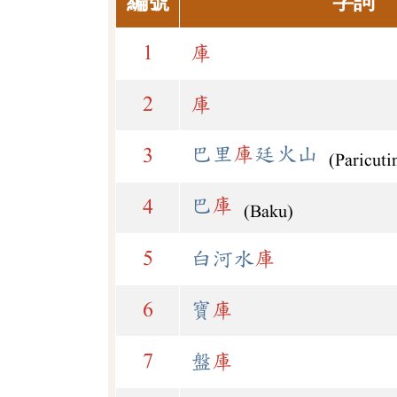
編號
字詞
1
庫
2
庫
巴里
庫
廷火山
3
(Paricuti
巴
庫
4
(Baku)
5
白河水
庫
6
寶
庫
7
盤
庫