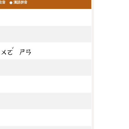
注音
漢語拼音
ˇ
ㄏㄨㄛ
ㄕㄢ