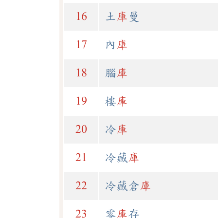
16
土
庫
曼
17
內
庫
18
腦
庫
19
樓
庫
20
冷
庫
21
冷藏
庫
22
冷藏倉
庫
23
零
庫
存