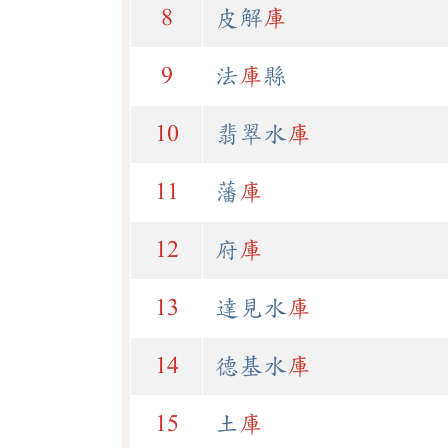
8
皮解
庫
9
法
庫
縣
10
翡翠水
庫
11
藩
庫
12
府
庫
13
達見水
庫
14
德基水
庫
15
土
庫