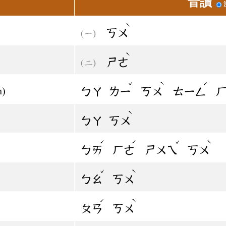
音讀
ˋ
ㄎㄨ
ˋ
ㄕㄜ
ˇ
ˋ
ˊ
ㄅㄚ
ㄌㄧ
ㄎㄨ
ㄊㄧㄥ
n)
ˋ
ㄅㄚ
ㄎㄨ
ˊ
ˊ
ˇ
ˋ
ㄅㄞ
ㄏㄜ
ㄕㄨㄟ
ㄎㄨ
ˇ
ˋ
ㄅㄠ
ㄎㄨ
ˊ
ˋ
ㄆㄢ
ㄎㄨ