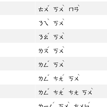
ˇ
ˋ
ˋ
ㄊㄨ
ㄎㄨ
ㄇㄢ
ˋ
ˋ
ㄋㄟ
ㄎㄨ
ˇ
ˋ
ㄋㄠ
ㄎㄨ
ˊ
ˋ
ㄌㄡ
ㄎㄨ
ˇ
ˋ
ㄌㄥ
ㄎㄨ
ˇ
ˊ
ˋ
ㄌㄥ
ㄘㄤ
ㄎㄨ
ˇ
ˊ
ˋ
ㄌㄥ
ㄘㄤ
ㄘㄤ
ㄎㄨ
ˊ
ˋ
ˊ
ㄌㄧㄥ
ㄎㄨ
ㄘㄨㄣ