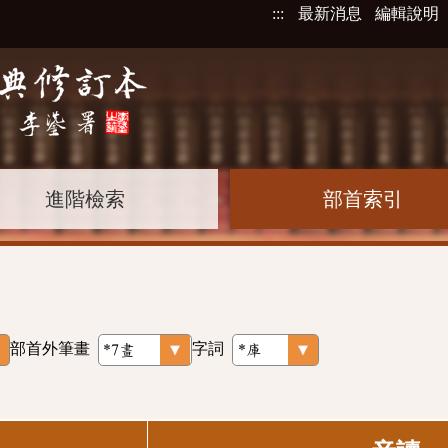
:::
最新消息
編輯說明
進階檢索
部首索引
部首外筆畫
字詞