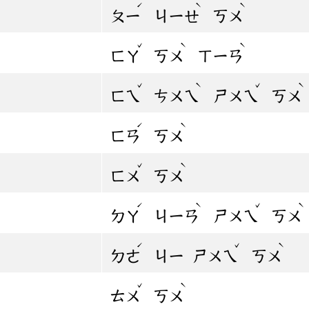
ˊ
ˋ
ˋ
ㄆㄧ
ㄐㄧㄝ
ㄎㄨ
ˇ
ˋ
ˋ
ㄈㄚ
ㄎㄨ
ㄒㄧㄢ
ˇ
ˋ
ˇ
ˋ
ㄈㄟ
ㄘㄨㄟ
ㄕㄨㄟ
ㄎㄨ
ˊ
ˋ
ㄈㄢ
ㄎㄨ
ˇ
ˋ
ㄈㄨ
ㄎㄨ
ˊ
ˋ
ˇ
ˋ
ㄉㄚ
ㄐㄧㄢ
ㄕㄨㄟ
ㄎㄨ
ˊ
ˇ
ˋ
ㄉㄜ
ㄐㄧ
ㄕㄨㄟ
ㄎㄨ
ˇ
ˋ
ㄊㄨ
ㄎㄨ