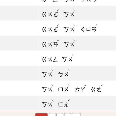
ˊ
ˋ
ㄍㄨㄛ
ㄎㄨ
ˊ
ˋ
ˋ
ㄍㄨㄛ
ㄎㄨ
ㄑㄩㄢ
ˇ
ˋ
ㄍㄨㄢ
ㄎㄨ
ˋ
ㄍㄨㄥ
ㄎㄨ
ˋ
ˋ
ㄎㄨ
ㄅㄨ
ˋ
ˋ
ˇ
ˊ
ㄎㄨ
ㄇㄨ
ㄊㄚ
ㄍㄜ
ˋ
ˊ
ㄎㄨ
ㄈㄤ