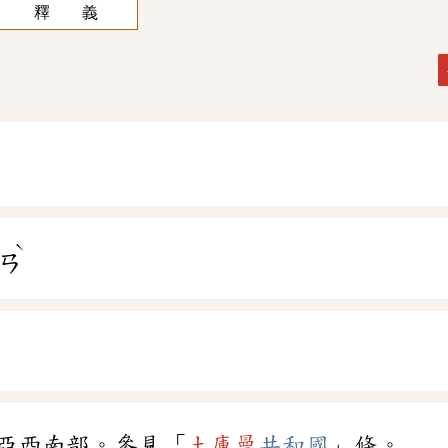
釋 義
ˋ
ㄢ
亞西南部。參見「
土庫曼
共和國
」條。