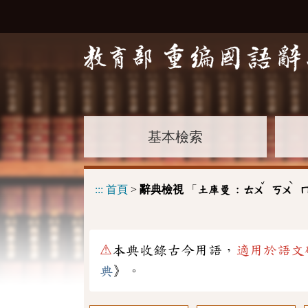
基本檢索
ˇ
ˋ
:::
首頁
>
辭典檢視
「
土庫曼 :
ㄊㄨ
ㄎㄨ
⚠
本典收錄古今用語，
適用於語文
典
》。