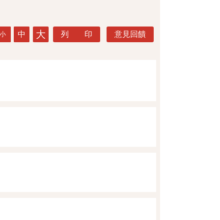
大
中
列 印
意見回饋
小