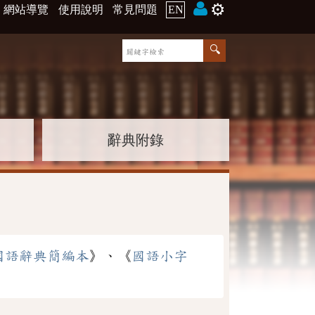
⚙️
網站導覽
使用說明
常見問題
EN
辭典附錄
國語辭典簡編本
》、《
國語小字