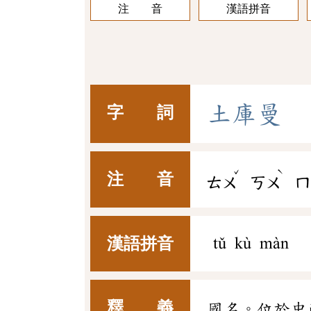
注 音
漢語拼音
土
庫
曼
字 詞
ˇ
ˋ
注 音
ㄊㄨ
ㄎㄨ
ㄇ
漢語拼音
tǔ kù màn
釋 義
國名。位於中