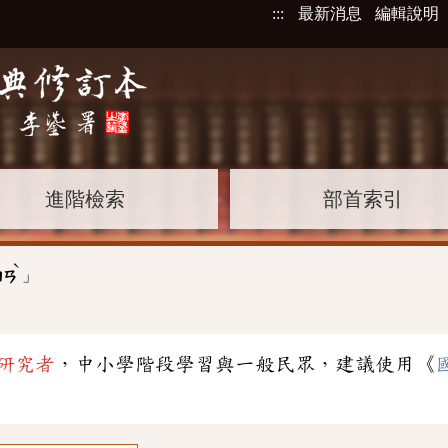
:::
最新消息
編輯說明
進階檢索
部首索引
ˋ
」
ㄇㄢ
研究者
，中小學階段學習與一般民眾，建議使用《