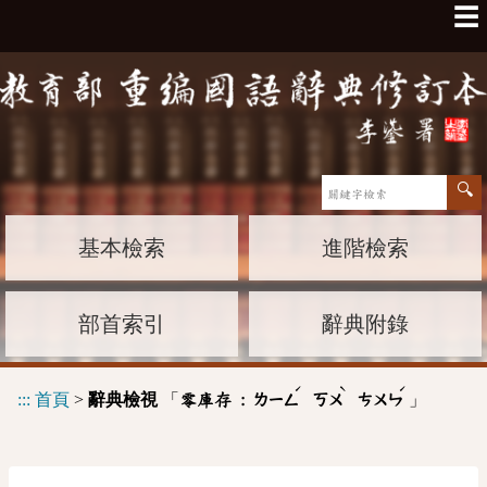
☰
基本檢索
進階檢索
部首索引
辭典附錄
ˊ
ˋ
ˊ
:::
首頁
>
辭典檢視
「
」
零庫存 :
ㄌㄧㄥ
ㄎㄨ
ㄘㄨㄣ