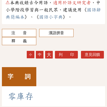
⚠
本典收錄古今用語，
適用於語文研究者
，中
小學階段學習與一般民眾，建議使用《
國語辭
典簡編本
》、《
國語小字典
》。
注 音
漢語拼音
釋 義
大
中
列 印
意見回饋
小
字 詞
零
庫
存