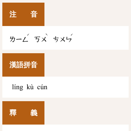
注 音
ˊ
ˋ
ˊ
ㄌㄧㄥ
ㄎㄨ
ㄘㄨㄣ
漢語拼音
líng kù cún
釋 義