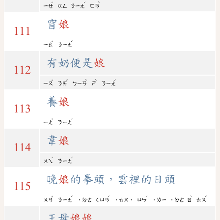
ˊ
ˊ
ˋ
ㄧㄝ
ㄍㄥ
ㄋㄧㄤ
ㄈㄢ
窅
娘
111
ˇ
ˊ
ㄧㄠ
ㄋㄧㄤ
有奶便是
娘
112
ˇ
ˇ
ˋ
ˋ
ˊ
ㄧㄡ
ㄋㄞ
ㄅㄧㄢ
ㄕ
ㄋㄧㄤ
養
娘
113
ˇ
ˊ
ㄧㄤ
ㄋㄧㄤ
韋
娘
114
ˊ
ˊ
ㄨㄟ
ㄋㄧㄤ
晚
娘
的拳頭，雲裡的日頭
115
ˇ
ˊ
ˊ
ˊ
ˋ
ˊ
，
ㄨㄢ
ㄋㄧㄤ
˙ㄉㄜ
ㄑㄩㄢ
˙ㄊㄡ
ㄩㄣ
˙ㄌㄧ
˙ㄉㄜ
ㄖ
ㄊㄡ
王母
娘
娘