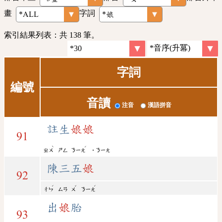
畫
字詞
索引結果列表：共 138 筆。
字詞
編號
音讀
注音
漢語拼音
註生
娘
娘
91
ˋ
ˊ
ㄓㄨ
ㄕㄥ
ㄋㄧㄤ
˙ㄋㄧㄤ
陳三五
娘
92
ˊ
ˇ
ˊ
ㄔㄣ
ㄙㄢ
ㄨ
ㄋㄧㄤ
出
娘
胎
93