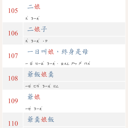
二
娘
105
ˋ
ˊ
ㄦ
ㄋㄧㄤ
二
娘
子
106
ˋ
ˊ
ㄦ
ㄋㄧㄤ
˙ㄗ
一日叫
娘
，終身是母
107
ˋ
ˋ
ˊ
ˋ
ˇ
，
ㄧ
ㄖ
ㄐㄧㄠ
ㄋㄧㄤ
ㄓㄨㄥ
ㄕㄣ
ㄕ
ㄇㄨ
爺飯
娘
羹
108
ˊ
ˋ
ˊ
ㄧㄝ
ㄈㄢ
ㄋㄧㄤ
ㄍㄥ
爺
娘
109
ˊ
ˊ
ㄧㄝ
ㄋㄧㄤ
爺羹
娘
飯
110