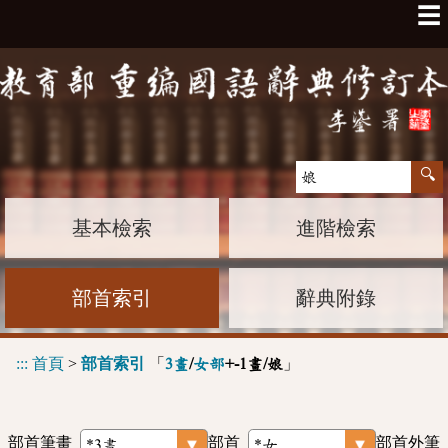
☰
基本檢索
進階檢索
部首索引
辭典附錄
:::
首頁
>
部首索引
「
」
3畫
/
女部
+-1畫/娘
部首筆畫
部首
部首外筆