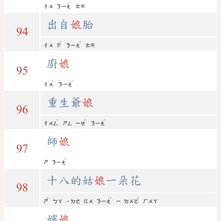
ˊ
ㄔㄨ
ㄋㄧㄤ
ㄊㄞ
出自
娘
胎
94
ˋ
ˊ
ㄔㄨ
ㄗ
ㄋㄧㄤ
ㄊㄞ
廚
娘
95
ˊ
ˊ
ㄔㄨ
ㄋㄧㄤ
重生爺
娘
96
ˊ
ˊ
ˊ
ㄔㄨㄥ
ㄕㄥ
ㄧㄝ
ㄋㄧㄤ
師
娘
97
ˊ
ㄕ
ㄋㄧㄤ
十八的姑
娘
一朵花
98
ˊ
ˊ
ˇ
ㄕ
ㄅㄚ
˙ㄉㄜ
ㄍㄨ
ㄋㄧㄤ
ㄧ
ㄉㄨㄛ
ㄏㄨㄚ
嬸
娘