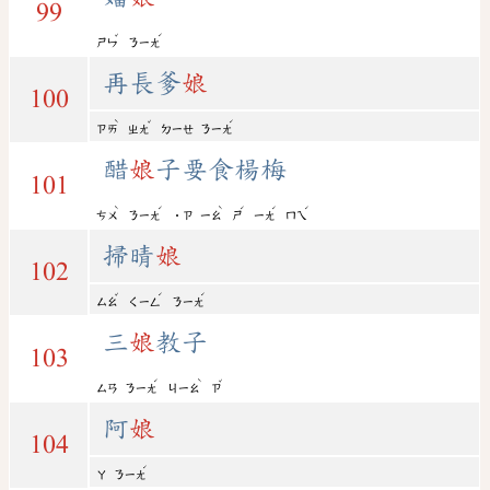
99
ˇ
ˊ
ㄕㄣ
ㄋㄧㄤ
再長爹
娘
100
ˋ
ˇ
ˊ
ㄗㄞ
ㄓㄤ
ㄉㄧㄝ
ㄋㄧㄤ
醋
娘
子要食楊梅
101
ˋ
ˊ
ˋ
ˊ
ˊ
ˊ
ㄘㄨ
ㄋㄧㄤ
˙ㄗ
ㄧㄠ
ㄕ
ㄧㄤ
ㄇㄟ
掃晴
娘
102
ˇ
ˊ
ˊ
ㄙㄠ
ㄑㄧㄥ
ㄋㄧㄤ
三
娘
教子
103
ˊ
ˋ
ˇ
ㄙㄢ
ㄋㄧㄤ
ㄐㄧㄠ
ㄗ
阿
娘
104
ˊ
ㄚ
ㄋㄧㄤ