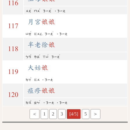
116
ˊ
ˇ
ˊ
ㄨㄤ
ㄇㄨ
ㄋㄧㄤ
˙ㄋㄧㄤ
月宮
娘
娘
117
ˋ
ˊ
ㄩㄝ
ㄍㄨㄥ
ㄋㄧㄤ
˙ㄋㄧㄤ
半老徐
娘
118
ˋ
ˇ
ˊ
ˊ
ㄅㄢ
ㄌㄠ
ㄒㄩ
ㄋㄧㄤ
大姑
娘
119
ˋ
ㄉㄚ
ㄍㄨ
˙ㄋㄧㄤ
痘疹
娘
娘
120
ˋ
ˇ
ㄉㄡ
ㄓㄣ
˙ㄋㄧㄤ
˙ㄋㄧㄤ
＜
1
2
3
[4/5]
5
＞