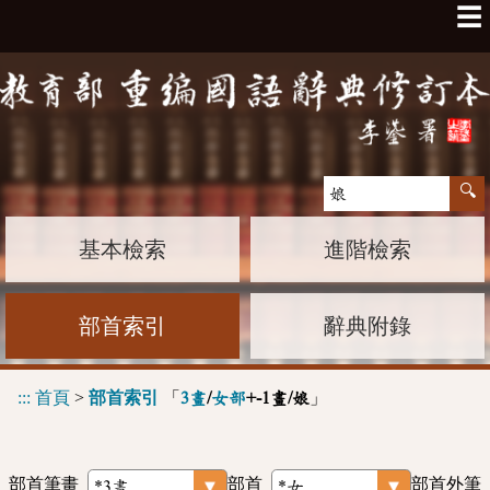
☰
基本檢索
進階檢索
部首索引
辭典附錄
:::
首頁
>
部首索引
「
」
3畫
/
女部
+-1畫/娘
部首筆畫
部首
部首外筆