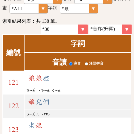
畫
字詞
索引結果列表：共 138 筆。
字詞
編號
音讀
注音
漢語拼音
娘
娘
腔
121
ˊ
ㄋㄧㄤ
˙ㄋㄧㄤ
ㄑㄧㄤ
娘
兒們
122
ˊ
ㄋㄧㄤ
ㄦ
˙ㄇㄣ
老
娘
123