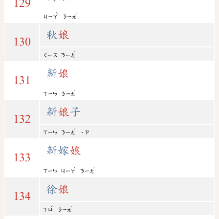
129
ˋ
ˊ
ㄐㄧㄚ
ㄋㄧㄤ
秋
娘
130
ˊ
ㄑㄧㄡ
ㄋㄧㄤ
新
娘
131
ˊ
ㄒㄧㄣ
ㄋㄧㄤ
新
娘
子
132
ˊ
ㄒㄧㄣ
ㄋㄧㄤ
˙ㄗ
新嫁
娘
133
ˋ
ˊ
ㄒㄧㄣ
ㄐㄧㄚ
ㄋㄧㄤ
徐
娘
134
ˊ
ˊ
ㄒㄩ
ㄋㄧㄤ