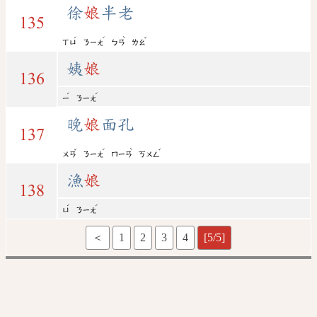
徐
娘
半老
135
ˊ
ˊ
ˋ
ˇ
ㄒㄩ
ㄋㄧㄤ
ㄅㄢ
ㄌㄠ
姨
娘
136
ˊ
ˊ
ㄧ
ㄋㄧㄤ
晚
娘
面孔
137
ˇ
ˊ
ˋ
ˇ
ㄨㄢ
ㄋㄧㄤ
ㄇㄧㄢ
ㄎㄨㄥ
漁
娘
138
ˊ
ˊ
ㄩ
ㄋㄧㄤ
＜
1
2
3
4
[5/5]