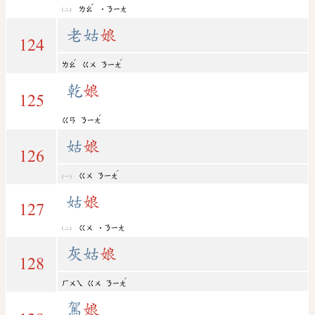
ˇ
ㄌㄠ
˙ㄋㄧㄤ
老姑
娘
124
ˇ
ˊ
ㄌㄠ
ㄍㄨ
ㄋㄧㄤ
乾
娘
125
ˊ
ㄍㄢ
ㄋㄧㄤ
姑
娘
126
ˊ
ㄍㄨ
ㄋㄧㄤ
姑
娘
127
ㄍㄨ
˙ㄋㄧㄤ
灰姑
娘
128
ˊ
ㄏㄨㄟ
ㄍㄨ
ㄋㄧㄤ
駕
娘