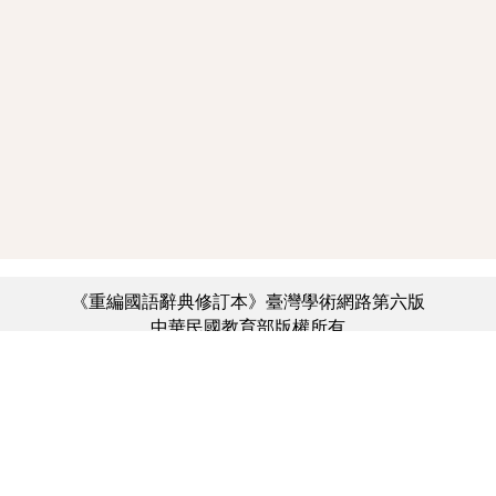
《重編國語辭典修訂本》臺灣學術網路第六版
中華民國教育部版權所有
:::
個資法及隱私聲明
|
辭典公眾授權網
|
意見交流
|
網網相連
三峽總院區地址：新北市三峽區三樹路2號、