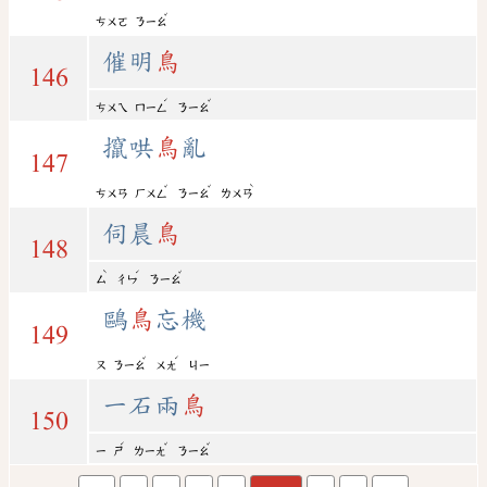
ˇ
ㄘㄨㄛ
ㄋㄧㄠ
催明
鳥
146
ˊ
ˇ
ㄘㄨㄟ
ㄇㄧㄥ
ㄋㄧㄠ
攛哄
鳥
亂
147
ˇ
ˇ
ˋ
ㄘㄨㄢ
ㄏㄨㄥ
ㄋㄧㄠ
ㄌㄨㄢ
伺晨
鳥
148
ˋ
ˊ
ˇ
ㄙ
ㄔㄣ
ㄋㄧㄠ
鷗
鳥
忘機
149
ˇ
ˊ
ㄡ
ㄋㄧㄠ
ㄨㄤ
ㄐㄧ
一石兩
鳥
150
ˊ
ˇ
ˇ
ㄧ
ㄕ
ㄌㄧㄤ
ㄋㄧㄠ