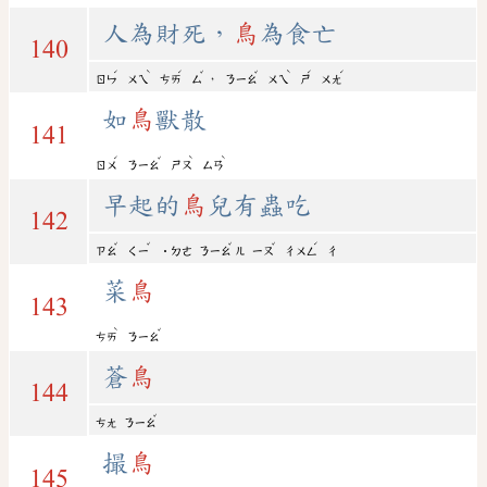
人為財死，
鳥
為食亡
140
ˊ
ˋ
ˊ
ˇ
ˇ
ˋ
ˊ
ˊ
，
ㄖㄣ
ㄨㄟ
ㄘㄞ
ㄙ
ㄋㄧㄠ
ㄨㄟ
ㄕ
ㄨㄤ
如
鳥
獸散
141
ˊ
ˇ
ˋ
ˋ
ㄖㄨ
ㄋㄧㄠ
ㄕㄡ
ㄙㄢ
早起的
鳥
兒有蟲吃
142
ˇ
ˇ
ˇ
ˇ
ˊ
ㄗㄠ
ㄑㄧ
˙ㄉㄜ
ㄋㄧㄠ
ㄦ
ㄧㄡ
ㄔㄨㄥ
ㄔ
菜
鳥
143
ˋ
ˇ
ㄘㄞ
ㄋㄧㄠ
蒼
鳥
144
ˇ
ㄘㄤ
ㄋㄧㄠ
撮
鳥
145