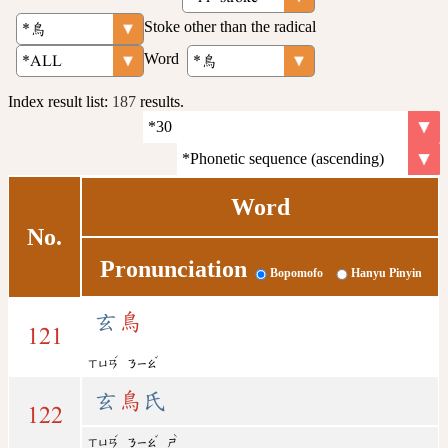
Stoke other than the radical
Word
Index result list:
187
results.
Word
No.
Pronunciation
Bopomofo
Hanyu Pinyin
玄
鳥
121
ˊ
ˇ
ㄒㄩㄢ
ㄋㄧㄠ
玄
鳥
氏
122
ˊ
ˇ
ˋ
ㄒㄩㄢ
ㄋㄧㄠ
ㄕ