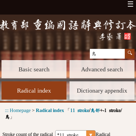
☰
Basic search
Advanced search
Radical index
Dictionary appendix
:::
Homepage
>
Radical index
「
11 stroke
/
鳥部
+-1 stroke/
」
鳥
Stroke count of the radical
Radical