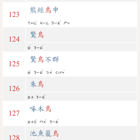
熊經
鳥
申
123
ˊ
ˇ
ㄒㄩㄥ
ㄐㄧㄥ
ㄋㄧㄠ
ㄕㄣ
鷙
鳥
124
ˋ
ˇ
ㄓ
ㄋㄧㄠ
鷙
鳥
不群
125
ˋ
ˇ
ˋ
ˊ
ㄓ
ㄋㄧㄠ
ㄅㄨ
ㄑㄩㄣ
朱
鳥
126
ˇ
ㄓㄨ
ㄋㄧㄠ
啄木
鳥
127
ˊ
ˋ
ˇ
ㄓㄨㄛ
ㄇㄨ
ㄋㄧㄠ
池魚籠
鳥
128