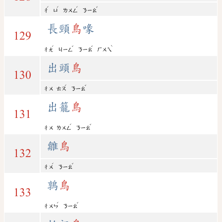
ˊ
ˊ
ˊ
ˇ
ㄔ
ㄩ
ㄌㄨㄥ
ㄋㄧㄠ
長頸
鳥
喙
129
ˊ
ˇ
ˇ
ˋ
ㄔㄤ
ㄐㄧㄥ
ㄋㄧㄠ
ㄏㄨㄟ
出頭
鳥
130
ˊ
ˇ
ㄔㄨ
ㄊㄡ
ㄋㄧㄠ
出籠
鳥
131
ˊ
ˇ
ㄔㄨ
ㄌㄨㄥ
ㄋㄧㄠ
雛
鳥
132
ˊ
ˇ
ㄔㄨ
ㄋㄧㄠ
鶉
鳥
133
ˊ
ˇ
ㄔㄨㄣ
ㄋㄧㄠ