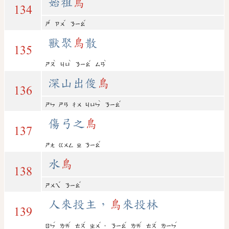
始祖
鳥
134
ˇ
ˇ
ˇ
ㄕ
ㄗㄨ
ㄋㄧㄠ
獸聚
鳥
散
135
ˋ
ˋ
ˇ
ˋ
ㄕㄡ
ㄐㄩ
ㄋㄧㄠ
ㄙㄢ
深山出俊
鳥
136
ˋ
ˇ
ㄕㄣ
ㄕㄢ
ㄔㄨ
ㄐㄩㄣ
ㄋㄧㄠ
傷弓之
鳥
137
ˇ
ㄕㄤ
ㄍㄨㄥ
ㄓ
ㄋㄧㄠ
水
鳥
138
ˇ
ˇ
ㄕㄨㄟ
ㄋㄧㄠ
人來投主，
鳥
來投林
139
ˊ
ˊ
ˊ
ˇ
ˇ
ˊ
ˊ
ˊ
，
ㄖㄣ
ㄌㄞ
ㄊㄡ
ㄓㄨ
ㄋㄧㄠ
ㄌㄞ
ㄊㄡ
ㄌㄧㄣ