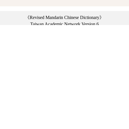
《Revised Mandarin Chinese Dictionary》
Taiwan Academic Network Version 6
©2021 Ministry of Education, R.O.C. All rights reserved.
︿
:::
Privacy statement
|
Dictionary network
|
Opinion exchange
|
Network Links
Headquarters: No. 2, Sanshu Rd., Sanxia Dist., New Taipei City 23703, Taiwan
(R.O.C.)、
Taipei Branch: No. 179, Sec. 1, Heping E. Rd., Daan Dist., Taipei City 10644,
Taiwan (R.O.C.)、
Taichung Branch Offices: No. 67, Shifan St., Fengyuan Dist., Taichung City 42081,
Taiwan (R.O.C.)
Telephone Switchboard：(02)7740-7890、
Fax：(02)7740-7064、
TANet VoIP：9009-7890
Online Users: 2576