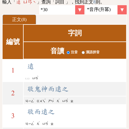
輸入「
」查詢「詞目 」，找到正文
8
則。
遠 ㄩㄢˋ
正文(8)
字詞
編號
音讀
注音
漢語拼音
遠
1
ˋ
ㄩㄢ
敬鬼神而遠之
2
ˋ
ˇ
ˊ
ˊ
ˋ
ㄐㄧㄥ
ㄍㄨㄟ
ㄕㄣ
ㄦ
ㄩㄢ
ㄓ
敬而遠之
3
ˋ
ˊ
ˋ
ㄐㄧㄥ
ㄦ
ㄩㄢ
ㄓ