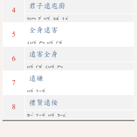
君子遠庖廚
4
ˇ
ˋ
ˊ
ˊ
ㄐㄩㄣ
ㄗ
ㄩㄢ
ㄆㄠ
ㄔㄨ
全身遠害
5
ˊ
ˋ
ˋ
ㄑㄩㄢ
ㄕㄣ
ㄩㄢ
ㄏㄞ
遠害全身
6
ˋ
ˋ
ˊ
ㄩㄢ
ㄏㄞ
ㄑㄩㄢ
ㄕㄣ
遠嫌
7
ˋ
ˊ
ㄩㄢ
ㄒㄧㄢ
禮賢遠佞
8
ˇ
ˊ
ˋ
ˋ
ㄌㄧ
ㄒㄧㄢ
ㄩㄢ
ㄋㄧㄥ