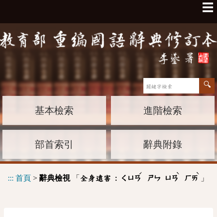
☰
基本檢索
進階檢索
部首索引
辭典附錄
ˊ
ˋ
ˋ
:::
首頁
>
辭典檢視
「
」
全身遠害 :
ㄑㄩㄢ
ㄕㄣ
ㄩㄢ
ㄏㄞ