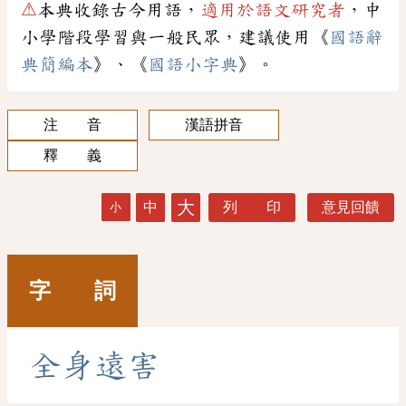
⚠
本典收錄古今用語，
適用於語文研究者
，中
小學階段學習與一般民眾，建議使用《
國語辭
典簡編本
》、《
國語小字典
》。
注 音
漢語拼音
釋 義
大
中
列 印
意見回饋
小
字 詞
全
身
遠
害