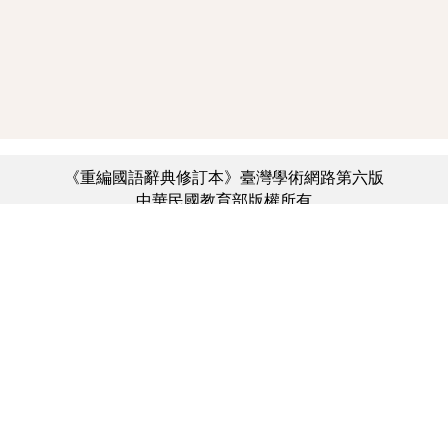
《重編國語辭典修訂本》臺灣學術網路第六版
中華民國教育部版權所有
:::
個資法及隱私聲明
|
辭典公眾授權網
|
意見交流
|
網網相連
三峽總院區地址：新北市三峽區三樹路2號、
︿
臺北院區地址：臺北市大安區和平東路一段179號、
臺中院區地址：臺中市豐原區師範街67號
電話總機：(02)7740-7890、
傳真：(02)7740-7064、
TANet VoIP：9009-7890
線上人數: 3611