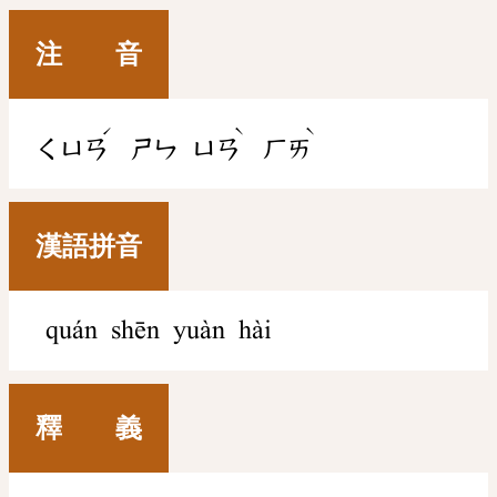
注 音
ˊ
ˋ
ˋ
ㄑㄩㄢ
ㄕㄣ
ㄩㄢ
ㄏㄞ
漢語拼音
quán shēn yuàn hài
釋 義