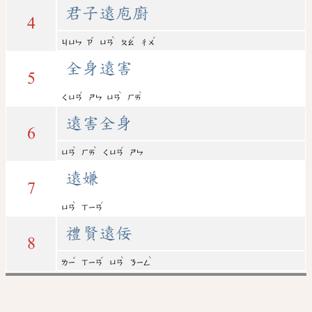
君子遠庖廚
4
ˇ
ˋ
ˊ
ˊ
ㄐㄩㄣ
ㄗ
ㄩㄢ
ㄆㄠ
ㄔㄨ
全身遠害
5
ˊ
ˋ
ˋ
ㄑㄩㄢ
ㄕㄣ
ㄩㄢ
ㄏㄞ
遠害全身
6
ˋ
ˋ
ˊ
ㄩㄢ
ㄏㄞ
ㄑㄩㄢ
ㄕㄣ
遠嫌
7
ˋ
ˊ
ㄩㄢ
ㄒㄧㄢ
禮賢遠佞
8
ˇ
ˊ
ˋ
ˋ
ㄌㄧ
ㄒㄧㄢ
ㄩㄢ
ㄋㄧㄥ