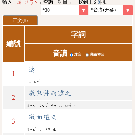
輸入「
」查詢「詞目 」，找到正文
8
則。
遠 ㄩㄢˋ
正文(8)
字詞
編號
音讀
注音
漢語拼音
遠
1
ˋ
ㄩㄢ
敬鬼神而遠之
2
ˋ
ˇ
ˊ
ˊ
ˋ
ㄐㄧㄥ
ㄍㄨㄟ
ㄕㄣ
ㄦ
ㄩㄢ
ㄓ
敬而遠之
3
ˋ
ˊ
ˋ
ㄐㄧㄥ
ㄦ
ㄩㄢ
ㄓ