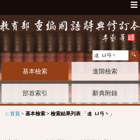
☰
基本檢索
進階檢索
部首索引
辭典附錄
:::
首頁
>
基本檢索 > 檢索結果列表
「
」
遠 ㄩㄢˋ