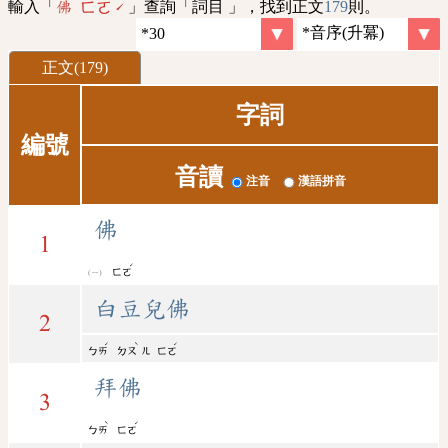
輸入「
」查詢「詞目 」，找到正文
179
則。
佛 ㄈㄛˊ
正文(179)
字詞
編號
音讀
注音
漢語拼音
佛
1
ˊ
ㄈㄛ
白豆兒佛
2
ˊ
ˋ
ˊ
ㄅㄞ
ㄉㄡ
ㄦ
ㄈㄛ
拜佛
3
ˋ
ˊ
ㄅㄞ
ㄈㄛ