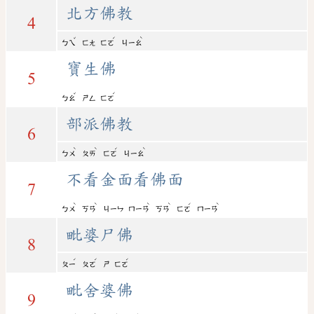
北方佛教
4
ˇ
ˊ
ˋ
ㄅㄟ
ㄈㄤ
ㄈㄛ
ㄐㄧㄠ
寶生佛
5
ˇ
ˊ
ㄅㄠ
ㄕㄥ
ㄈㄛ
部派佛教
6
ˋ
ˋ
ˊ
ˋ
ㄅㄨ
ㄆㄞ
ㄈㄛ
ㄐㄧㄠ
不看金面看佛面
7
ˋ
ˋ
ˋ
ˋ
ˊ
ˋ
ㄅㄨ
ㄎㄢ
ㄐㄧㄣ
ㄇㄧㄢ
ㄎㄢ
ㄈㄛ
ㄇㄧㄢ
毗婆尸佛
8
ˊ
ˊ
ˊ
ㄆㄧ
ㄆㄛ
ㄕ
ㄈㄛ
毗舍婆佛
9