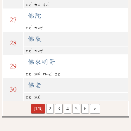
ˊ
ˊ
ˊ
ㄈㄛ
ㄊㄨ
ㄔㄥ
佛陀
27
ˊ
ˊ
ㄈㄛ
ㄊㄨㄛ
佛馱
28
ˊ
ˊ
ㄈㄛ
ㄊㄨㄛ
佛來明哥
29
ˊ
ˊ
ˊ
ㄈㄛ
ㄌㄞ
ㄇㄧㄥ
ㄍㄜ
佛老
30
ˊ
ˇ
ㄈㄛ
ㄌㄠ
[1/6]
2
3
4
5
6
＞