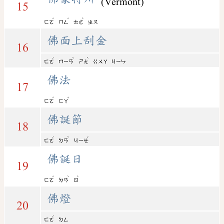
(Vermont)
15
ˊ
ˊ
ˋ
ㄈㄛ
ㄇㄥ
ㄊㄜ
ㄓㄡ
佛面上刮金
16
ˊ
ˋ
ˋ
ㄈㄛ
ㄇㄧㄢ
ㄕㄤ
ㄍㄨㄚ
ㄐㄧㄣ
佛法
17
ˊ
ˇ
ㄈㄛ
ㄈㄚ
佛誕節
18
ˊ
ˋ
ˊ
ㄈㄛ
ㄉㄢ
ㄐㄧㄝ
佛誕日
19
ˊ
ˋ
ˋ
ㄈㄛ
ㄉㄢ
ㄖ
佛燈
20
ˊ
ㄈㄛ
ㄉㄥ