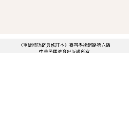
《重編國語辭典修訂本》臺灣學術網路第六版
中華民國教育部版權所有
:::
個資法及隱私聲明
|
辭典公眾授權網
|
意見交流
|
網網相連
三峽總院區地址：新北市三峽區三樹路2號、
︿
臺北院區地址：臺北市大安區和平東路一段179號、
臺中院區地址：臺中市豐原區師範街67號
電話總機：(02)7740-7890、
傳真：(02)7740-7064、
TANet VoIP：9009-7890
線上人數: 4909
累積總人次: 731,505,897