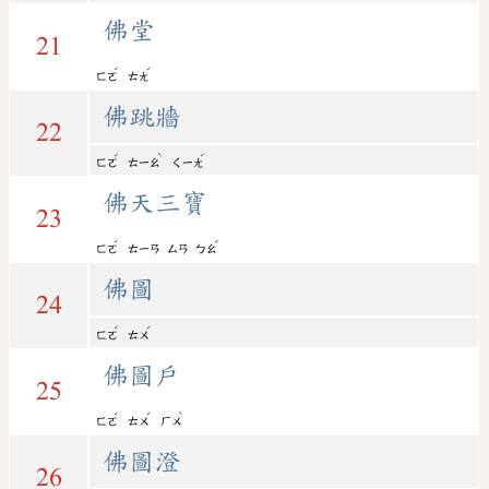
佛堂
21
ˊ
ˊ
ㄈㄛ
ㄊㄤ
佛跳牆
22
ˊ
ˋ
ˊ
ㄈㄛ
ㄊㄧㄠ
ㄑㄧㄤ
佛天三寶
23
ˊ
ˇ
ㄈㄛ
ㄊㄧㄢ
ㄙㄢ
ㄅㄠ
佛圖
24
ˊ
ˊ
ㄈㄛ
ㄊㄨ
佛圖戶
25
ˊ
ˊ
ˋ
ㄈㄛ
ㄊㄨ
ㄏㄨ
佛圖澄
26