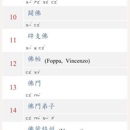
ˊ
ˋ
ˊ
ˊ
ㄆㄧ
ㄕㄜ
ㄆㄛ
ㄈㄛ
闢佛
10
ˋ
ˊ
ㄆㄧ
ㄈㄛ
辟支佛
11
ˋ
ˊ
ㄆㄧ
ㄓ
ㄈㄛ
佛帕
(Foppa, Vincenzo)
12
ˊ
ˋ
ㄈㄛ
ㄆㄚ
佛門
13
ˊ
ˊ
ㄈㄛ
ㄇㄣ
佛門弟子
14
ˊ
ˊ
ˋ
ˇ
ㄈㄛ
ㄇㄣ
ㄉㄧ
ㄗ
佛蒙特州