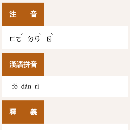
注 音
ˊ
ˋ
ˋ
ㄈㄛ
ㄉㄢ
ㄖ
漢語拼音
fó dàn rì
釋 義