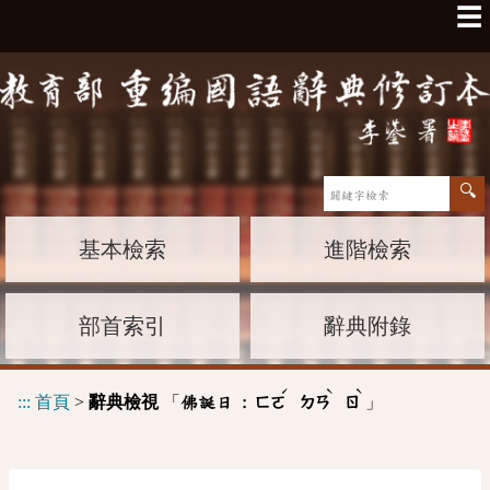
☰
基本檢索
進階檢索
部首索引
辭典附錄
ˊ
ˋ
ˋ
:::
首頁
>
辭典檢視
「
」
佛誕日 :
ㄈㄛ
ㄉㄢ
ㄖ