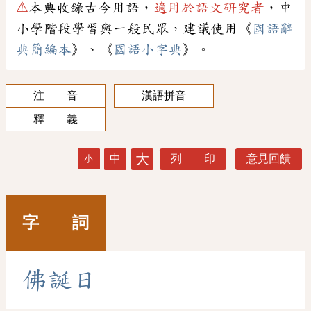
⚠
本典收錄古今用語，
適用於語文研究者
，中
小學階段學習與一般民眾，建議使用《
國語辭
典簡編本
》、《
國語小字典
》。
注 音
漢語拼音
釋 義
大
中
列 印
意見回饋
小
字 詞
佛
誕
日