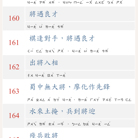
ˋ
ˋ
ˋ
ˋ
ˇ
ˇ
ˋ
ˋ
，
ㄐㄧㄤ
ㄗㄞ
ㄨㄞ
ㄐㄩㄣ
ㄇㄧㄥ
ㄧㄡ
ㄙㄨㄛ
ㄅㄨ
ㄕㄡ
將遇良才
160
ˋ
ˋ
ˊ
ˊ
ㄐㄧㄤ
ㄩ
ㄌㄧㄤ
ㄘㄞ
棋逢對手，將遇良才
161
ˊ
ˊ
ˋ
ˇ
ˋ
ˋ
ˊ
ˊ
，
ㄑㄧ
ㄈㄥ
ㄉㄨㄟ
ㄕㄡ
ㄐㄧㄤ
ㄩ
ㄌㄧㄤ
ㄘㄞ
出將入相
162
ˋ
ˋ
ˋ
ㄔㄨ
ㄐㄧㄤ
ㄖㄨ
ㄒㄧㄤ
蜀中無大將，廖化作先鋒
163
ˇ
ˊ
ˋ
ˋ
ˋ
ˋ
ˋ
，
ㄕㄨ
ㄓㄨㄥ
ㄨ
ㄉㄚ
ㄐㄧㄤ
ㄌㄧㄠ
ㄏㄨㄚ
ㄗㄨㄛ
ㄒㄧㄢ
ㄈㄥ
水來土掩，兵到將迎
164
ˇ
ˊ
ˇ
ˇ
ˋ
ˋ
ˊ
，
ㄕㄨㄟ
ㄌㄞ
ㄊㄨ
ㄧㄢ
ㄅㄧㄥ
ㄉㄠ
ㄐㄧㄤ
ㄧㄥ
殘兵敗將