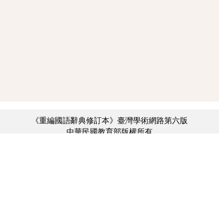
《重編國語辭典修訂本》臺灣學術網路第六版
中華民國教育部版權所有
:::
個資法及隱私聲明
|
辭典公眾授權網
|
意見交流
|
網網相連
三峽總院區地址：新北市三峽區三樹路2號、
︿
臺北院區地址：臺北市大安區和平東路一段179號、