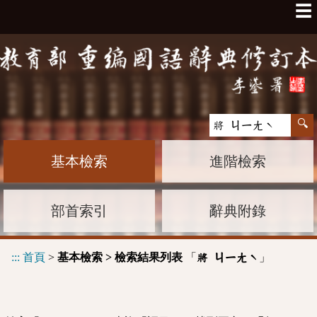
☰
基本檢索
進階檢索
部首索引
辭典附錄
:::
首頁
>
基本檢索 > 檢索結果列表
「
」
將 ㄐㄧㄤˋ