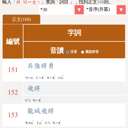
輸入「
」查詢「詞目 」，找到正文
168
則。
將 ㄐㄧㄤˋ
正文(168)
字詞
編號
音讀
注音
漢語拼音
兵強將勇
151
ˊ
ˋ
ˇ
ㄅㄧㄥ
ㄑㄧㄤ
ㄐㄧㄤ
ㄩㄥ
飛將
152
ˋ
ㄈㄟ
ㄐㄧㄤ
龍城飛將
153
ˊ
ˊ
ˋ
ㄌㄨㄥ
ㄔㄥ
ㄈㄟ
ㄐㄧㄤ