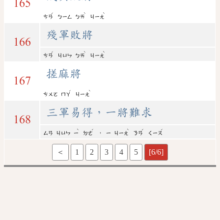
165
ˊ
ˋ
ˋ
ㄘㄢ
ㄅㄧㄥ
ㄅㄞ
ㄐㄧㄤ
殘軍敗將
166
ˊ
ˋ
ˋ
ㄘㄢ
ㄐㄩㄣ
ㄅㄞ
ㄐㄧㄤ
搓麻將
167
ˊ
ˋ
ㄘㄨㄛ
ㄇㄚ
ㄐㄧㄤ
三軍易得，一將難求
168
ˋ
ˊ
ˋ
ˊ
ˊ
，
ㄙㄢ
ㄐㄩㄣ
ㄧ
ㄉㄜ
ㄧ
ㄐㄧㄤ
ㄋㄢ
ㄑㄧㄡ
＜
1
2
3
4
5
[6/6]